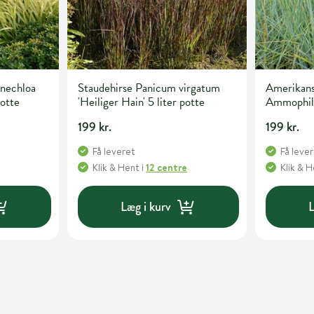
nechloa
Staudehirse Panicum virgatum
Amerikans
potte
'Heiliger Hain' 5 liter potte
Ammophila 
potte
199 kr.
199 kr.
Få leveret
Få leve
Klik & Hent
i
12 centre
Klik & 
Læg i kurv
L