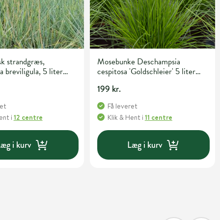
k strandgræs,
Mosebunke Deschampsia
breviligula, 5 liter
cespitosa 'Goldschleier' 5 liter
potte
199 kr.
ret
Få leveret
Hent
i
12 centre
Klik & Hent
i
11 centre
æg i kurv
Læg i kurv