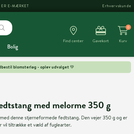
I ER E-MÆRKET
Erhvervskunde
0
Find center
Gavekort
Kurv
Bolig
bestil blomsterløg - oplev udvalget 💚
fedtstang med melorme 350 g
ve med denne stjerneformede fedtstang. Den vejer 350 g og er
vil tiltrække et væld af fuglearter.