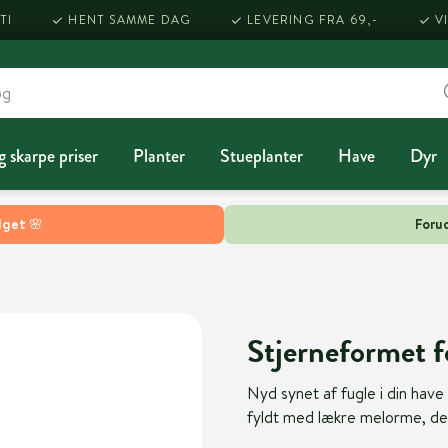
TI
HENT SAMME DAG
LEVERING FRA 69,-
V
g skarpe priser
Planter
Stueplanter
Have
Dyr
lget 🌸
Forud
Stjerneformet 
Nyd synet af fugle i din ha
fyldt med lækre melorme, der 