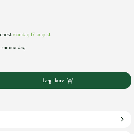
 senest
mandag 17. august
nt samme dag
Læg i kurv