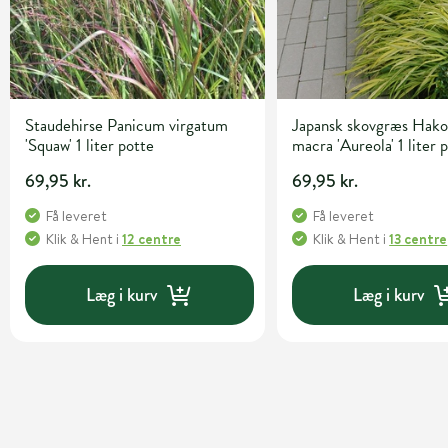
Staudehirse Panicum virgatum
Japansk skovgræs Hako
'Squaw' 1 liter potte
macra 'Aureola' 1 liter 
69,95 kr.
69,95 kr.
Få leveret
Få leveret
Klik & Hent
i
12 centre
Klik & Hent
i
13 centre
Læg i kurv
Læg i kurv