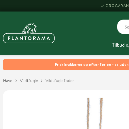
GROGARAN
Tilbud o
Frisk krukkerne op efter ferien - se udva
Have
Vildtfugle
Vildtfuglefoder