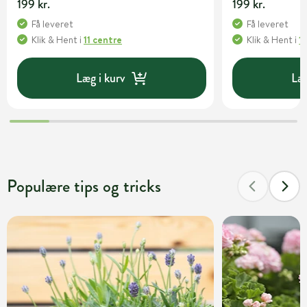
199 kr.
199 kr.
Få leveret
Få leveret
Klik & Hent
i
11 centre
Klik & Hent
i
1
Læg i kurv
Læg
Populære tips og tricks