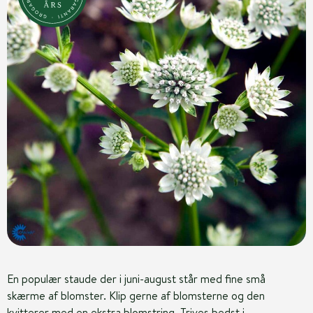
En populær staude der i juni-august står med fine små
skærme af blomster. Klip gerne af blomsterne og den
kvitterer med en ekstra blomstring. Trives bedst i