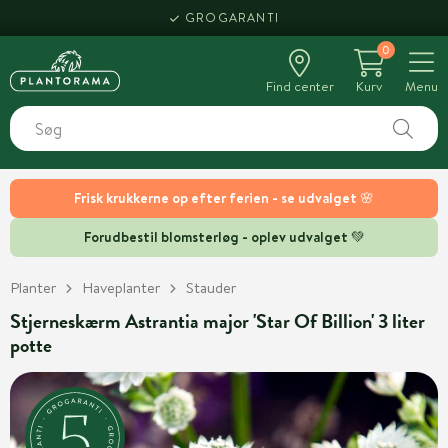
GROGARANTI
0
Find center
Kurv
Menu
Frisk krukkerne op efter ferien - se udvalget 🌸
Forudbestil blomsterløg - oplev udvalget 💚
Planter
Haveplanter
Stauder
Stjerneskærm Astrantia major 'Star Of Billion' 3 liter
potte