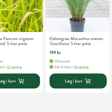
se Panicum virgatum
Elefantgræs Miscanthus sinensis
al' 5 liter potte
'Gracillimus' 5 liter potte
199 kr.
ret
Få leveret
Hent
i
12 centre
Klik & Hent
i
14 centre
æg i kurv
Læg i kurv