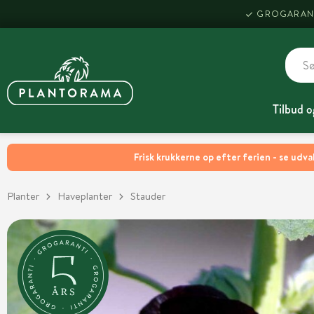
GROGARAN
Tilbud o
Frisk krukkerne op efter ferien - se udva
Planter
Haveplanter
Stauder