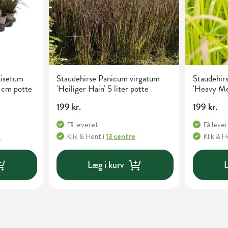
isetum
Staudehirse Panicum virgatum
Staudehir
 cm potte
'Heiliger Hain' 5 liter potte
'Heavy Met
199 kr.
199 kr.
Få leveret
Få leve
e
Klik & Hent
i
13 centre
Klik & 
Læg i kurv
L