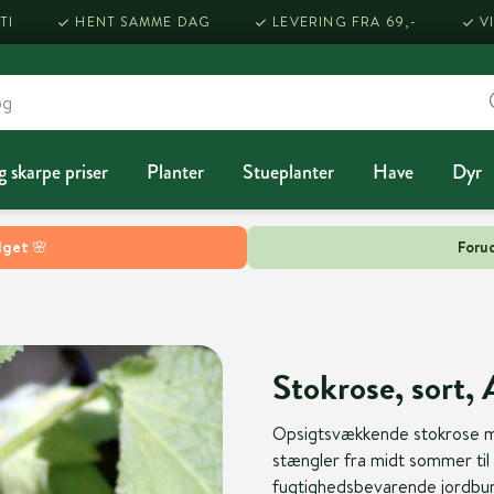
TI
HENT SAMME DAG
LEVERING FRA 69,-
V
g skarpe priser
Planter
Stueplanter
Have
Dyr
lget 🌸
Forud
Stokrose, sort, A
Opsigtsvækkende stokrose me
stængler fra midt sommer til u
fugtighedsbevarende jordbund 