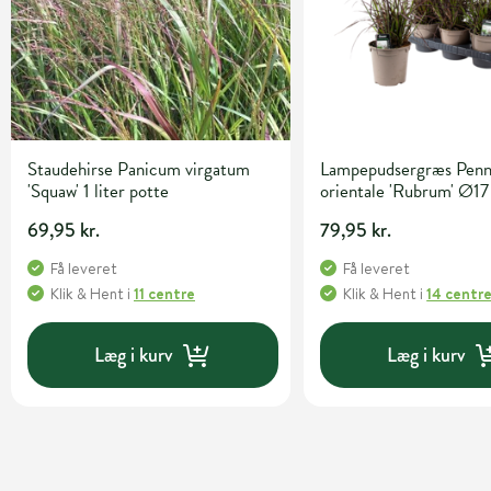
Staudehirse Panicum virgatum
Lampepudsergræs Penn
'Squaw' 1 liter potte
orientale 'Rubrum' Ø17
69,95 kr.
79,95 kr.
Få leveret
Få leveret
Klik & Hent
i
11 centre
Klik & Hent
i
14 centr
Læg i kurv
Læg i kurv