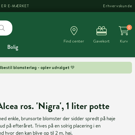
I ER E-MÆRKET
Erhvervskunde
0
Find center
Gavekort
Kurv
Bolig
bestil blomsterløg - oplev udvalget 💚
lcea ros. 'Nigra', 1 liter potte
d enkle, brunsorte blomster der sidder spredt på høje
d på efteråret. Trives på en solrig placering i en
hvor den kan blive op til 2 m. høj.