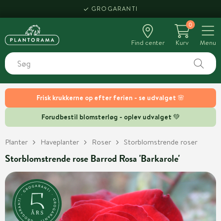
GROGARANTI
0
Find center
Kurv
Menu
Frisk krukkerne op efter ferien - se udvalget 🌸
Forudbestil blomsterløg - oplev udvalget 💚
Planter
Haveplanter
Roser
Storblomstrende roser
Storblomstrende rose Barrod Rosa 'Barkarole'