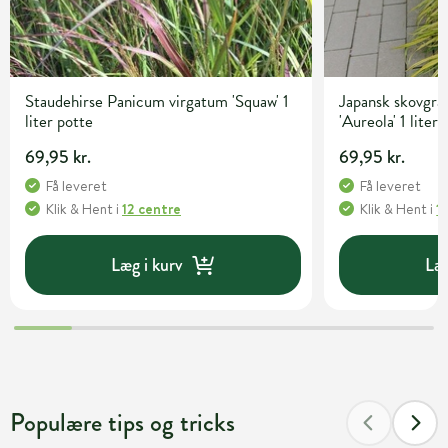
Staudehirse Panicum virgatum 'Squaw' 1
Japansk skovgr
liter potte
'Aureola' 1 liter
69,95 kr.
69,95 kr.
Få leveret
Få leveret
Klik & Hent
i
12 centre
Klik & Hent
i
1
Læg i kurv
Læg
Populære tips og tricks