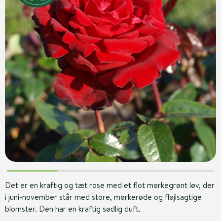
Det er en kraftig og tæt rose med et flot mørkegrønt løv, der
i juni-november står med store, mørkerøde og fløjlsagtige
blomster. Den har en kraftig sødlig duft.