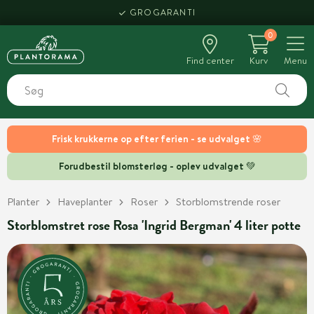
GROGARANTI
0
Find center
Kurv
Menu
Frisk krukkerne op efter ferien - se udvalget 🌸
Forudbestil blomsterløg - oplev udvalget 💚
Planter
Haveplanter
Roser
Storblomstrende roser
Storblomstret rose Rosa 'Ingrid Bergman' 4 liter potte