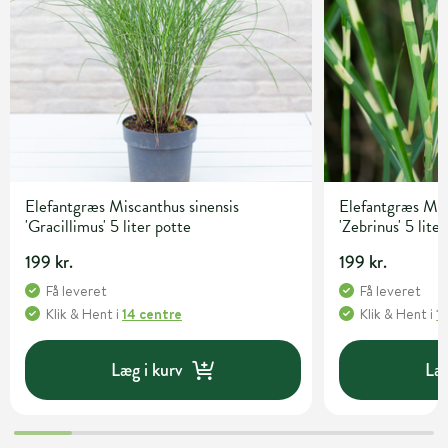
Elefantgræs Miscanthus sinensis
Elefantgræs Mis
'Gracillimus' 5 liter potte
'Zebrinus' 5 lite
199 kr.
199 kr.
Få leveret
Få leveret
Klik & Hent
i
14 centre
Klik & Hent
i
1
Læg i kurv
Læg