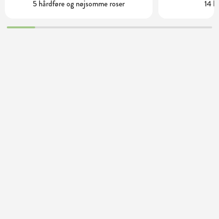
5 hårdføre og nøjsomme roser
14 h