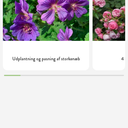
Udplantning og pasning af storkenæb
4 m