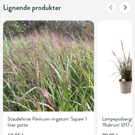
Lignende produkter
Staudehirse Panicum virgatum 'Squaw' 1
Lampepudsergræ
liter potte
'Rubrum' Ø17 c