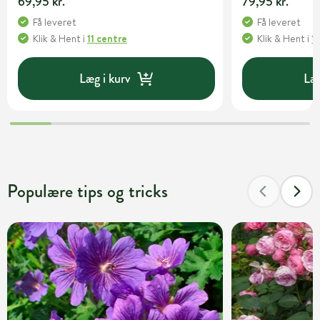
69,95 kr.
79,95 kr.
Få leveret
Få leveret
Klik & Hent
i
11 centre
Klik & Hent
i
1
Læg i kurv
Læg
Populære tips og tricks