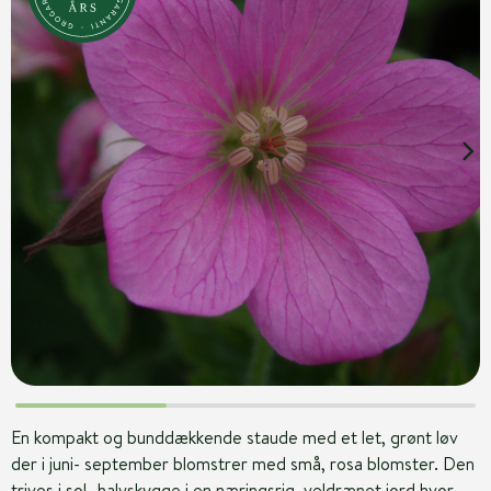
En kompakt og bunddækkende staude med et let, grønt løv
der i juni- september blomstrer med små, rosa blomster. Den
trives i sol- halvskygge i en næringsrig, veldrænet jord hvor