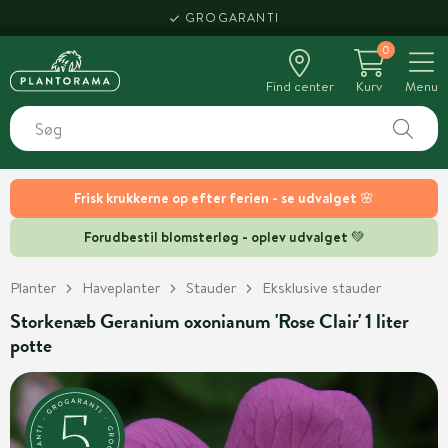
GROGARANTI
0
Find center
Kurv
Menu
Frisk krukkerne op efter ferien - se udvalget 🌸
Forudbestil blomsterløg - oplev udvalget 💚
Planter
Haveplanter
Stauder
Eksklusive stauder
Storkenæb Geranium oxonianum 'Rose Clair' 1 liter
potte