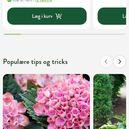
Klik & Hent
i
12 centre
Læg i kurv
Læg
Populære tips og tricks