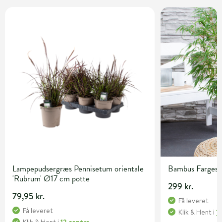
Lampepudsergræs Pennisetum orientale
Bambus Fargesia 
'Rubrum' Ø17 cm potte
299 kr.
79,95 kr.
Få leveret
Få leveret
Klik & Hent
i
1