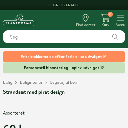
GROGARANTI
0
Find center
Kurv
Menu
Frisk krukkerne op efter ferien - se udvalget 🌸
Forudbestil blomsterløg - oplev udvalget 💚
Bolig
Boliginteriør
Legetøj til børn
Strandsæt med pirat design
Assorteret