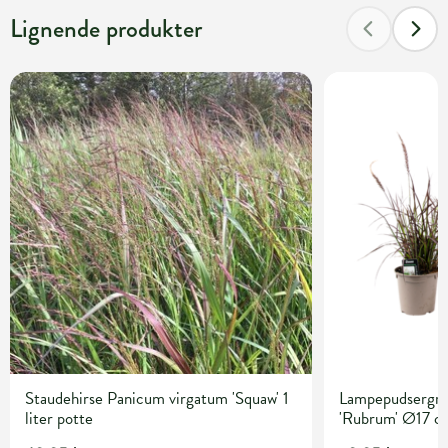
Lignende produkter
Staudehirse Panicum virgatum 'Squaw' 1
Lampepudsergræ
liter potte
'Rubrum' Ø17 c