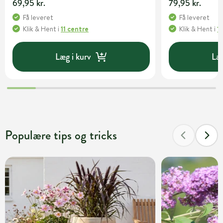
69,95 kr.
79,95 kr.
Få leveret
Få leveret
Klik & Hent
i
11 centre
Klik & Hent
i
1
Læg i kurv
Læg
Populære tips og tricks