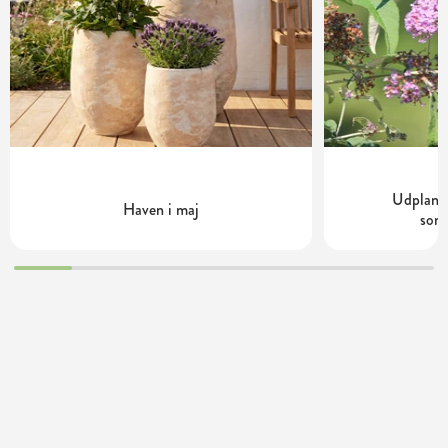
Udplantn
Haven i maj
som