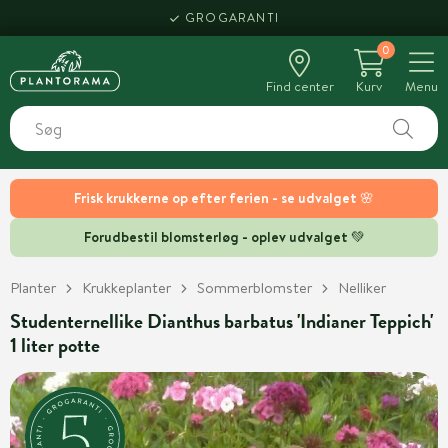
GROGARANTI
0
Find center
Kurv
Menu
Frisk krukkerne op efter ferien - se udvalget 🌸
Forudbestil blomsterløg - oplev udvalget 💚
Planter
Krukkeplanter
Sommerblomster
Nelliker
Studenternellike Dianthus barbatus 'Indianer Teppich'
1 liter potte