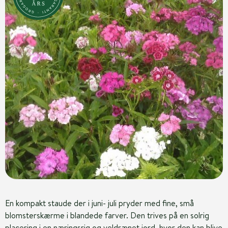
En kompakt staude der i juni- juli pryder med fine, små
blomsterskærme i blandede farver. Den trives på en solrig
placering i en næringsrig og veldrænet jord, hvor den kan blive