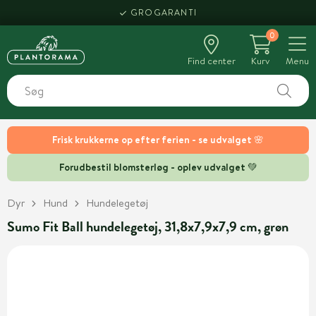
GROGARANTI
0
Find center
Kurv
Menu
Frisk krukkerne op efter ferien - se udvalget 🌸
Forudbestil blomsterløg - oplev udvalget 💚
Dyr
Hund
Hundelegetøj
Sumo Fit Ball hundelegetøj, 31,8x7,9x7,9 cm, grøn