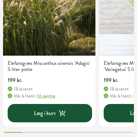
Elefantgræs Miscanthus sinensis 'Adagio'
Elefantgræs Mis
5 liter potte
'Variegatus' 5 li
199 kr.
199 kr.
Få leveret
Få leveret
Klik & Hent
i
12 centre
Klik & Hent
i
1
Læg i kurv
Læg