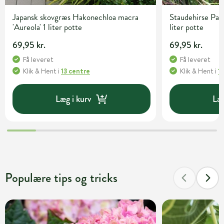
Japansk skovgræs Hakonechloa macra
Staudehirse Pan
'Aureola' 1 liter potte
liter potte
69,95 kr.
69,95 kr.
Få leveret
Få leveret
Klik & Hent
i
13 centre
Klik & Hent
i
1
Læg i kurv
Læg
Populære tips og tricks