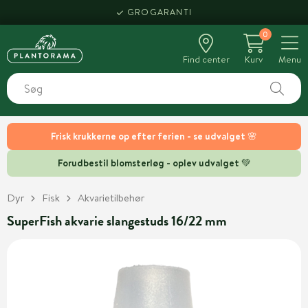
GROGARANTI
0
Find center
Kurv
Menu
Frisk krukkerne op efter ferien - se udvalget 🌸
Forudbestil blomsterløg - oplev udvalget 💚
Dyr
Fisk
Akvarietilbehør
SuperFish akvarie slangestuds 16/22 mm