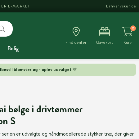
I ER E-MÆRKET
Erhvervskunde
0
Find center
Gavekort
Kurv
Bolig
bestil blomsterløg - oplev udvalget 💚
i bølge i drivtømmer
on S
serien er udvalgte og håndmodellerede stykker træ, der giver