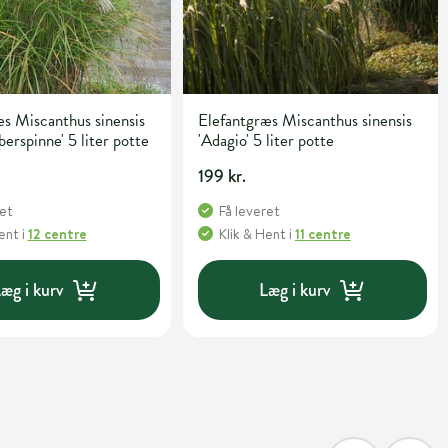
s Miscanthus sinensis
Elefantgræs Miscanthus sinensis
berspinne' 5 liter potte
'Adagio' 5 liter potte
199 kr.
ret
Få leveret
Hent
i
12 centre
Klik & Hent
i
11 centre
æg i kurv
Læg i kurv