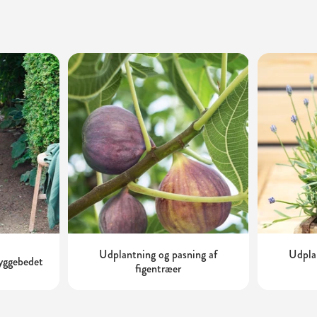
Udplantning og pasning af
Udplan
kyggebedet
figentræer