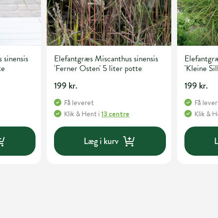
 sinensis
Elefantgræs Miscanthus sinensis
Elefantgræ
te
'Ferner Osten' 5 liter potte
'Kleine Sil
199 kr.
199 kr.
Få leveret
Få leve
e
Klik & Hent
i
13 centre
Klik & 
Læg i kurv
L