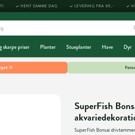
TI
HENT SAMME DAG
LEVERING FRA 69,-
V
g skarpe priser
Planter
Stueplanter
Have
Dyr
lget 🌸
Forud
SuperFish Bonsa
akvariedekorati
SuperFish Bonsai drivtømmer 