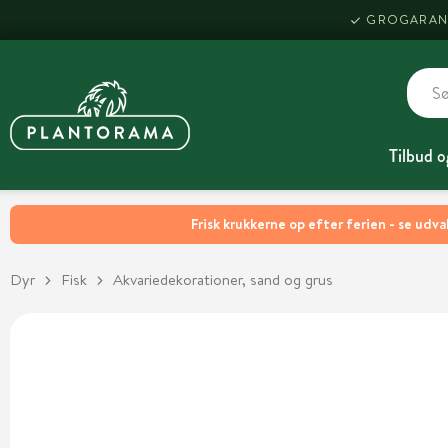
GROGARAN
Tilbud o
Frisk krukkerne op efter ferien - se udva
Dyr
Fisk
Akvariedekorationer, sand og grus