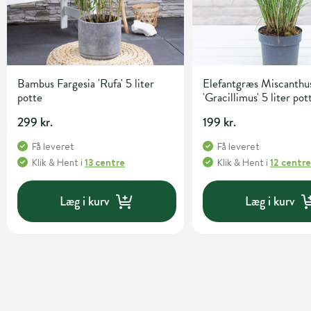
Bambus Fargesia 'Rufa' 5 liter
Elefantgræs Miscanthus
potte
'Gracillimus' 5 liter pot
299 kr.
199 kr.
Få leveret
Få leveret
Klik & Hent
i
13 centre
Klik & Hent
i
12 centr
Læg i kurv
Læg i kurv