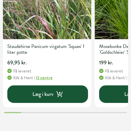
Staudehirse Panicum virgatum 'Squaw' 1
Mosebunke Desc
liter potte
'Goldschleier' 5 
69,95 kr.
199 kr.
Få leveret
Få leveret
Klik & Hent
i
13 centre
Klik & Hent
i
1
Læg i kurv
Læg