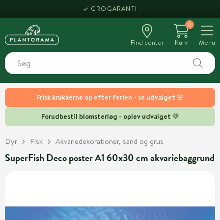
GROGARANTI
0
Find center
Kurv
Menu
Frisk krukkerne op efter ferien - se udvalget 🌸
Forudbestil blomsterløg - oplev udvalget 💚
Dyr
Fisk
Akvariedekorationer, sand og grus
SuperFish Deco poster A1 60x30 cm akvariebaggrund