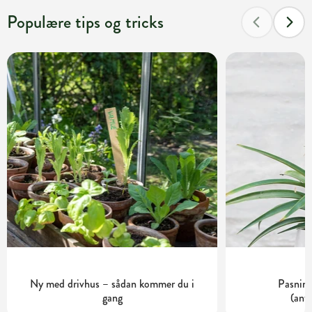
Populære tips og tricks
Ny med drivhus – sådan kommer du i
Pasning
gang
(ant