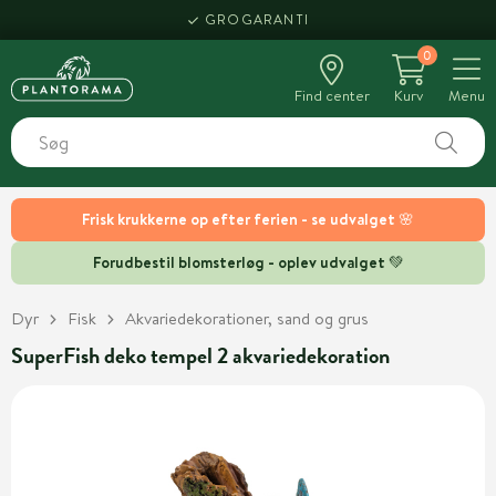
GROGARANTI
0
Find center
Kurv
Menu
Frisk krukkerne op efter ferien - se udvalget 🌸
Forudbestil blomsterløg - oplev udvalget 💚
Dyr
Fisk
Akvariedekorationer, sand og grus
SuperFish deko tempel 2 akvariedekoration