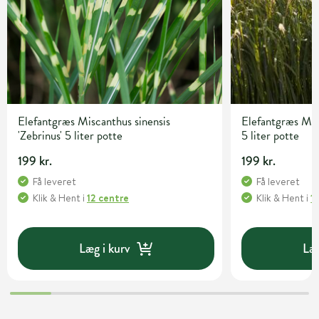
Elefantgræs Miscanthus sinensis
Elefantgræs Misc
'Zebrinus' 5 liter potte
5 liter potte
199 kr.
199 kr.
Få leveret
Få leveret
Klik & Hent
i
12 centre
Klik & Hent
i
1
Læg i kurv
Læg