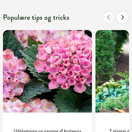
Populære tips og tricks
Udplantning og pasning af hortensia
7 planter de