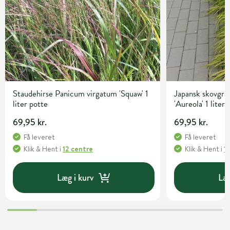
Staudehirse Panicum virgatum 'Squaw' 1
Japansk skovgr
liter potte
'Aureola' 1 liter
69,95 kr.
69,95 kr.
Få leveret
Få leveret
Klik & Hent
i
12 centre
Klik & Hent
i
1
Læg i kurv
Læg