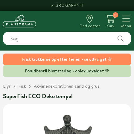
GROGARANTI
0
Find center
Kurv
Menu
Frisk krukkerne op efter ferien - se udvalget 🌸
Forudbestil blomsterløg - oplev udvalget 💚
Dyr
Fisk
Akvariedekorationer, sand og grus
SuperFish ECO Deko tempel