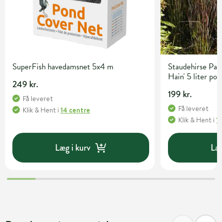
SuperFish havedamsnet 5x4 m
Staudehirse Pan
Hain' 5 liter pot
249 kr.
199 kr.
Få leveret
Få leveret
Klik & Hent
i
14 centre
Klik & Hent
i
1
Læg i kurv
Læg