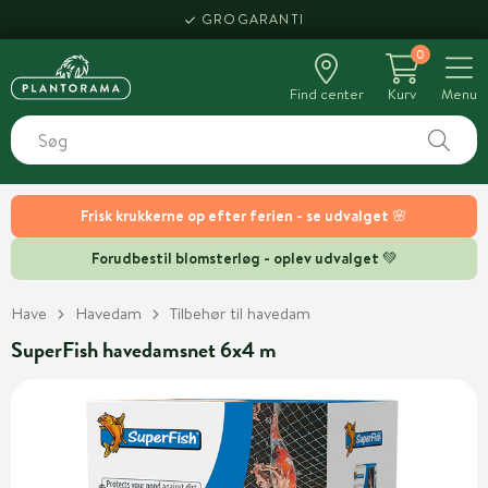
GROGARANTI
0
Find center
Kurv
Menu
Frisk krukkerne op efter ferien - se udvalget 🌸
Forudbestil blomsterløg - oplev udvalget 💚
Have
Havedam
Tilbehør til havedam
SuperFish havedamsnet 6x4 m