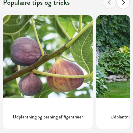
Populære tips og tricks
Udplantning og pasning af figentræer
Udplantning