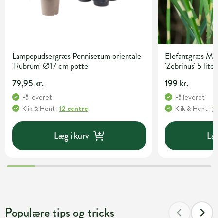
Lampepudsergræs Pennisetum orientale
Elefantgræs Mis
'Rubrum' Ø17 cm potte
'Zebrinus' 5 lite
79,95 kr.
199 kr.
Få leveret
Få leveret
Klik & Hent
i
12 centre
Klik & Hent
i
1
Læg i kurv
Læg
Populære tips og tricks