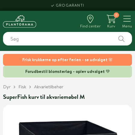
GROGARANTI
0
Find center
Kurv
Menu
Frisk krukkerne op efter ferien - se udvalget 🌸
Forudbestil blomsterløg - oplev udvalget 💚
Dyr
Fisk
Akvarietilbehør
SuperFish kurv til akvariemøbel M