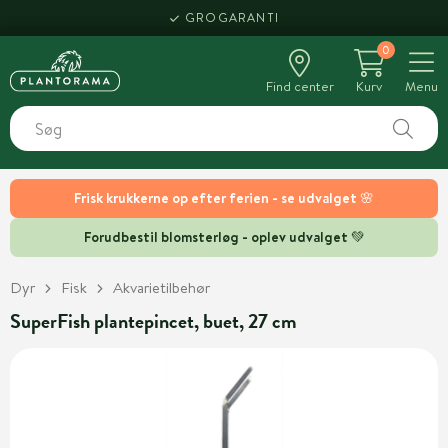
GROGARANTI
0
Find center
Kurv
Menu
Frisk krukkerne op efter ferien - se udvalget 🌸
Forudbestil blomsterløg - oplev udvalget 💚
Dyr
Fisk
Akvarietilbehør
SuperFish plantepincet, buet, 27 cm