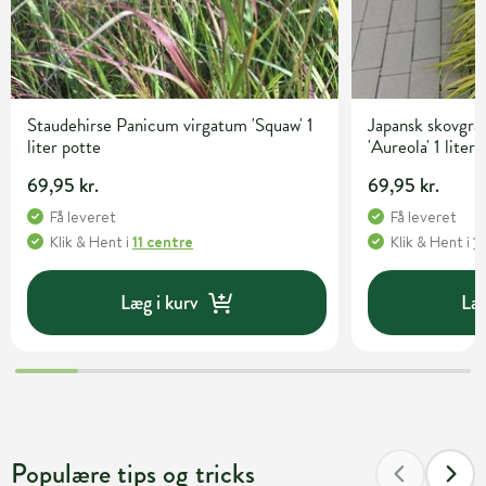
Staudehirse Panicum virgatum 'Squaw' 1
Japansk skovgr
liter potte
'Aureola' 1 liter
69,95 kr.
69,95 kr.
Få leveret
Få leveret
Klik & Hent
i
11 centre
Klik & Hent
i
1
Læg i kurv
Læg
Populære tips og tricks