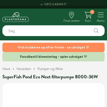
GROGARANTI
0
Find center
Kurv
Menu
Frisk krukkerne op efter ferien - se udvalget 🌸
Forudbestil blomsterløg - oplev udvalget 💚
Have
Havedam
Pumper og filtre
SuperFish Pond Eco Next filterpumpe 8000-36W