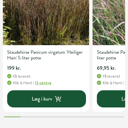
Staudehirse Panicum virgatum 'Heiliger
Staudehirse Pan
Hain' 5 liter potte
liter potte
199 kr.
69,95 kr.
Få leveret
Få leveret
Klik & Hent
i
13 centre
Klik & Hent
i
1
Læg i kurv
Læg