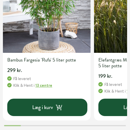
Bambus Fargesia 'Rufa' 5 liter potte
Elefantgræs Misc
5 liter potte
299 kr.
199 kr.
Få leveret
Få leveret
Klik & Hent
i
13 centre
Klik & Hent
i
1
Læg i kurv
Læg