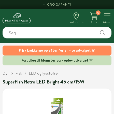
GROGARANTI
0
Find center
Kurv
Menu
Frisk krukkerne op efter ferien - se udvalget 🌸
Forudbestil blomsterløg - oplev udvalget 💚
Dyr
Fisk
LED og lysstofrør
SuperFish Retro LED Bright 45 cm/15W