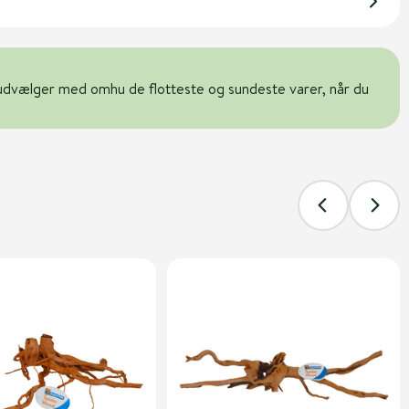
udvælger med omhu de flotteste og sundeste varer, når du