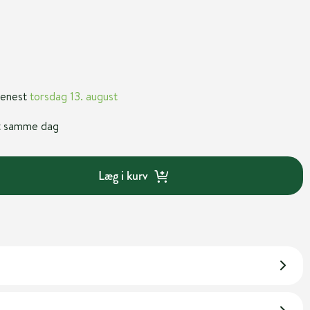
 senest
torsdag 13. august
nt samme dag
Læg i kurv