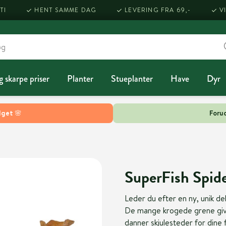
TI
HENT SAMME DAG
LEVERING FRA 69,-
V
g skarpe priser
Planter
Stueplanter
Have
Dyr
lget 🌸
Forud
SuperFish Spid
Leder du efter en ny, unik de
De mange krogede grene giver 
danner skjulesteder for dine f