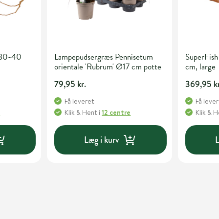
 30-40
Lampepudsergræs Pennisetum
SuperFish
orientale 'Rubrum' Ø17 cm potte
cm, large
79,95 kr.
369,95 kr
Få leveret
Få leve
e
Klik & Hent
i
12 centre
Klik & 
Læg i kurv
L