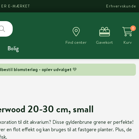
I ER E-MÆRKET
Erhvervskunde
0
Find center
Gavekort
Kurv
Bolig
bestil blomsterløg - oplev udvalget 💚
erwood 20-30 cm, small
koration til dit akvarium? Disse gyldenbrune grene er perfekte!
en flot effekt og kan bruges til at fastgøre planter. Plus, de
isk.