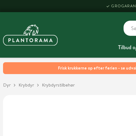
GROGARAN
Tilbud o
Frisk krukkerne op efter ferien - se udva
Dyr
Krybdyr
Krybdyrstilbehør