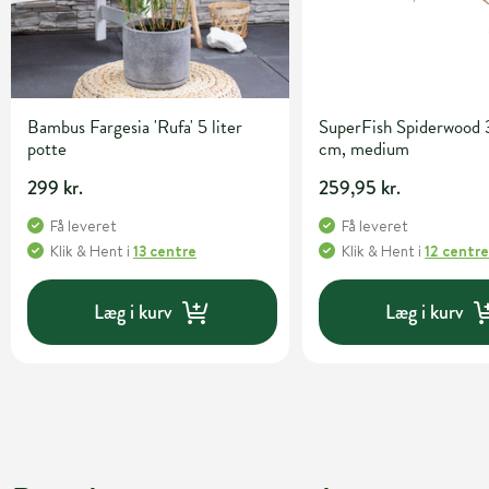
Bambus Fargesia 'Rufa' 5 liter
SuperFish Spiderwood
potte
cm, medium
299 kr.
259,95 kr.
Få leveret
Få leveret
Klik & Hent
i
13 centre
Klik & Hent
i
12 centr
Læg i kurv
Læg i kurv