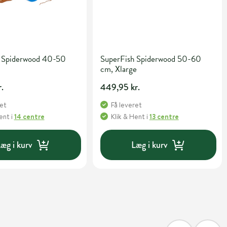
 Spiderwood 40-50
SuperFish Spiderwood 50-60
cm, Xlarge
.
449,95 kr.
ret
Få leveret
Hent
i
14 centre
Klik & Hent
i
13 centre
æg i kurv
Læg i kurv