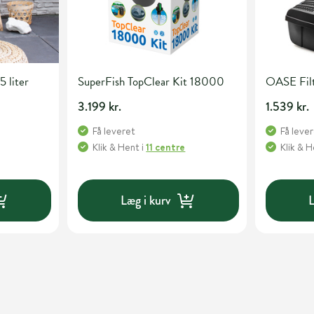
5 liter
SuperFish TopClear Kit 18000
OASE Fil
3.199 kr.
1.539 kr.
Få leveret
Få leve
Klik & Hent
i
11 centre
Klik & 
Læg i kurv
L