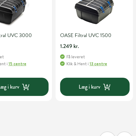
tral UVC 3000
OASE Filtral UVC 1500
1.249 kr.
ret
Få leveret
Hent
i
15 centre
Klik & Hent
i
13 centre
æg i kurv
Læg i kurv