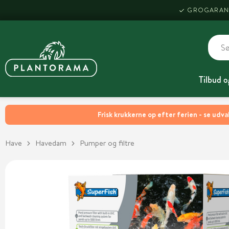
GROGARAN
Tilbud o
Frisk krukkerne op efter ferien - se udva
Have
Havedam
Pumper og filtre