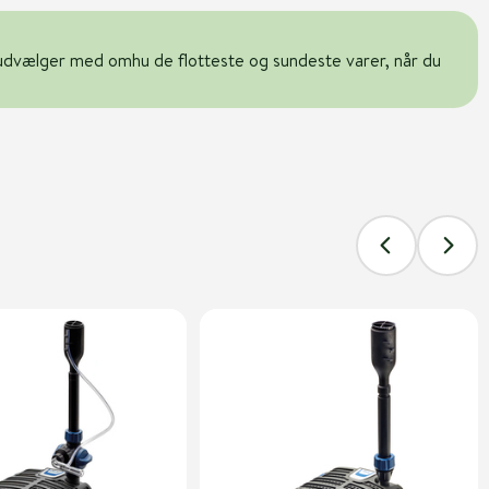
udvælger med omhu de flotteste og sundeste varer, når du