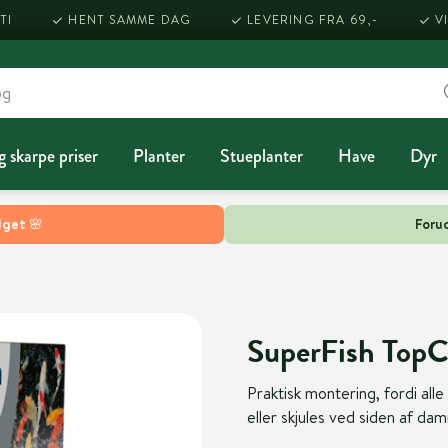
TI
HENT SAMME DAG
LEVERING FRA 69,-
V
g skarpe priser
Planter
Stueplanter
Have
Dyr
lget 🌸
Forud
SuperFish Top
Praktisk montering, fordi alle
eller skjules ved siden af ​​