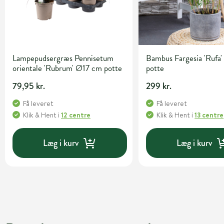
Lampepudsergræs Pennisetum
Bambus Fargesia 'Rufa' 
orientale 'Rubrum' Ø17 cm potte
potte
79,95 kr.
299 kr.
Få leveret
Få leveret
Klik & Hent
i
12 centre
Klik & Hent
i
13 centre
Læg i kurv
Læg i kurv