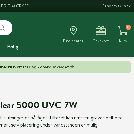
I ER E-MÆRKET
Erhvervskunde
0
Find center
Gavekort
Kurv
Bolig
bestil blomsterløg - oplev udvalget 💚
Clear 5000 UVC-7W
 tilslutninger er på låget. Filteret kan næsten graves helt ned
dammen, selv placering under vandstanden er mulig.