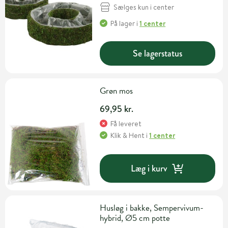
Sælges kun i center
På lager
i
1 center
Se lagerstatus
Grøn mos
69,95 kr.
Få leveret
Klik & Hent
i
1 center
Læg i kurv
Husløg i bakke, Sempervivum-
hybrid, Ø5 cm potte