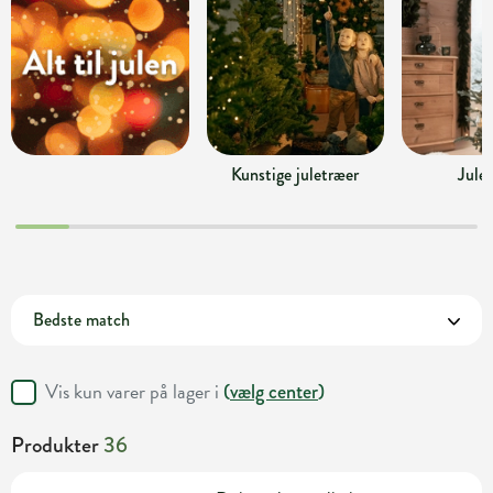
Kunstige juletræer
Jule
Vis kun varer på lager i
(
vælg center
)
Produkter
36