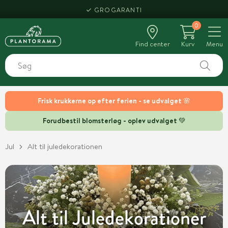
HENT SAMME DAG
0
Find center
Kurv
Menu
Frisk krukkerne op efter ferien - se udvalget 🌸
Forudbestil blomsterløg - oplev udvalget 💚
Jul
Alt til juledekorationen
Alt til Juledekorationer