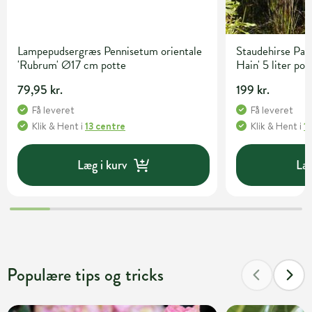
Lampepudsergræs Pennisetum orientale
Staudehirse Pan
'Rubrum' Ø17 cm potte
Hain' 5 liter pot
79,95 kr.
199 kr.
Få leveret
Få leveret
Klik & Hent
i
13 centre
Klik & Hent
i
1
Læg i kurv
Læg
Populære tips og tricks