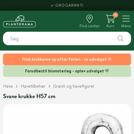
GROGARANTI
0
Find center
Kurv
Menu
Frisk krukkerne op efter ferien - se udvalget 🌸
Forudbestil blomsterløg - oplev udvalget 💚
Have
Havetilbehør
Granit og havefigurer
Svane krukke H57 cm