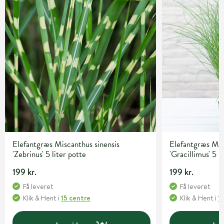
Elefantgræs Miscanthus sinensis
Elefantgræs Mis
'Zebrinus' 5 liter potte
'Gracillimus' 5 l
199 kr.
199 kr.
Få leveret
Få leveret
Klik & Hent
i
15 centre
Klik & Hent
i
1