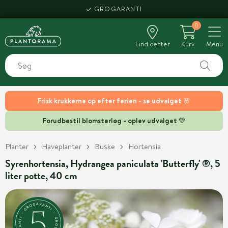
GROGARANTI
0
Find center
Kurv
Menu
Frisk krukkerne op efter ferien - se udvalget 🌸
Forudbestil blomsterløg - oplev udvalget 💚
Planter
Haveplanter
Buske
Hortensia
Syrenhortensia, Hydrangea paniculata 'Butterfly' ®, 5
liter potte, 40 cm