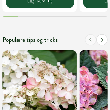
Læg i kurv
Læg
Populære tips og tricks