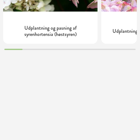
Udplantning og pasning af
Udplantning o
syrenhortensia (høstsyren)