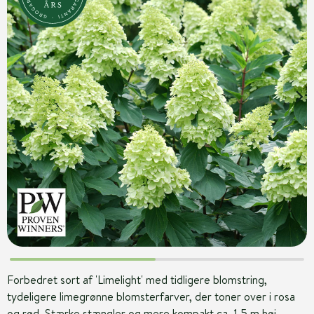
Forbedret sort af 'Limelight' med tidligere blomstring,
tydeligere limegrønne blomsterfarver, der toner over i rosa
og rød. Stærke stængler og mere kompakt ca. 1,5 m høj.