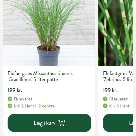
Elefantgræs Miscanthus sinensis
Elefantgræs Mis
'Gracillimus' 5 liter potte
'Zebrinus' 5 lite
199 kr.
199 kr.
Få leveret
Få leveret
Klik & Hent
i
12 centre
Klik & Hent
i
1
Læg i kurv
Læg