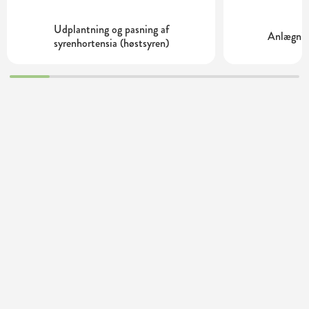
Udplantning og pasning af
Anlægnin
syrenhortensia (høstsyren)