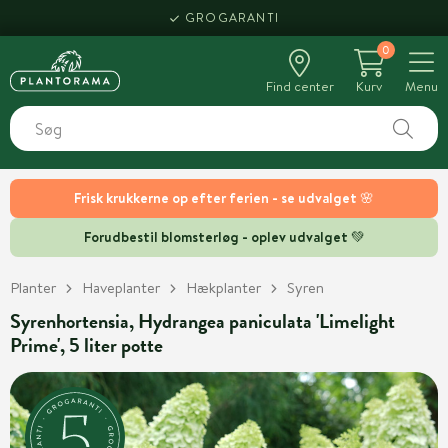
GROGARANTI
0
Find center
Kurv
Menu
Frisk krukkerne op efter ferien - se udvalget 🌸
Forudbestil blomsterløg - oplev udvalget 💚
Planter
Haveplanter
Hækplanter
Syren
Syrenhortensia, Hydrangea paniculata 'Limelight
Prime', 5 liter potte