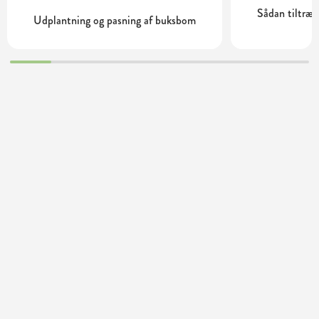
Sådan tiltrækk
Udplantning og pasning af buksbom