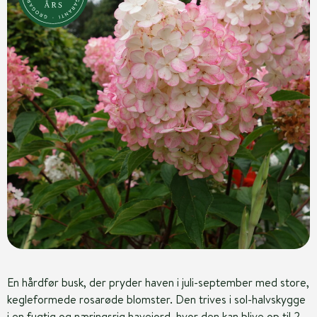
En hårdfør busk, der pryder haven i juli-september med store,
kegleformede rosarøde blomster. Den trives i sol-halvskygge
i en fugtig og næringsrig havejord, hvor den kan blive op til 2-