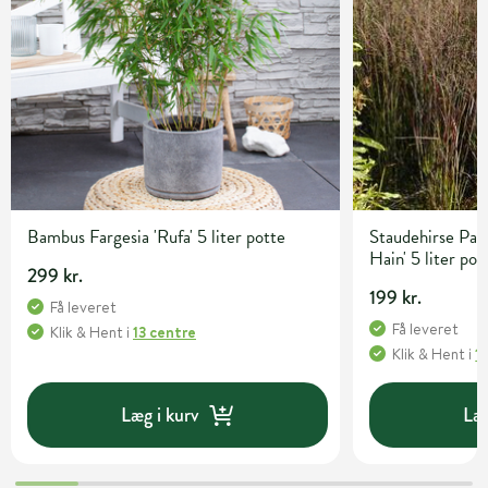
Bambus Fargesia 'Rufa' 5 liter potte
Staudehirse Pan
Hain' 5 liter pot
299 kr.
199 kr.
Få leveret
Få leveret
Klik & Hent
i
13 centre
Klik & Hent
i
1
Læg i kurv
Læg