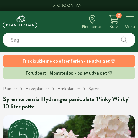
GROGARANTI
0
Find center
Kurv
Menu
Frisk krukkerne op efter ferien - se udvalget 🌸
Forudbestil blomsterløg - oplev udvalget 💚
Planter
Haveplanter
Hækplanter
Syren
Syrenhortensia Hydrangea paniculata 'Pinky Winky'
10 liter potte