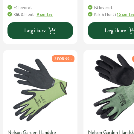
Få leveret
Få leveret
Klik & Hent
i
9 centre
Klik & Hent
i
16 centr
Læg i kurv
Læg i kurv
2 FOR 99,-
Nelson Garden Handske
Nelson Garden Hands