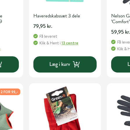
ke
Haveredskabssæt 3 dele
Nelson G
 9
’Comfort’ 
79,95 kr.
59,95 kr
Få leveret
Få leve
Klik & Hent
i
13 centre
e
Klik & 
Læg i kurv
L
2 FOR 99,-