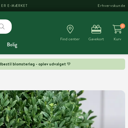
I ER E-MÆRKET
Erhvervskunde
0
Find center
Gavekort
Kurv
Bolig
bestil blomsterløg - oplev udvalget 💚