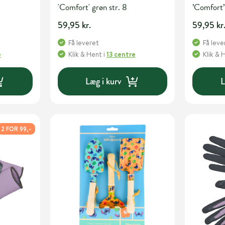
'Comfort' grøn str. 8
’Comfort’ 
59,95 kr.
59,95 kr
Få leveret
Få leve
e
Klik & Hent
i
13 centre
Klik & 
Læg i kurv
L
2 FOR 99,-