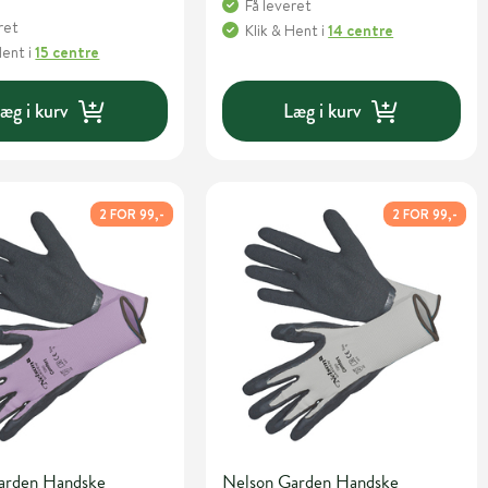
Få leveret
ret
Klik & Hent
i
14 centre
Hent
i
15 centre
æg i kurv
Læg i kurv
2 FOR 99,-
2 FOR 99,-
arden Handske
Nelson Garden Handske