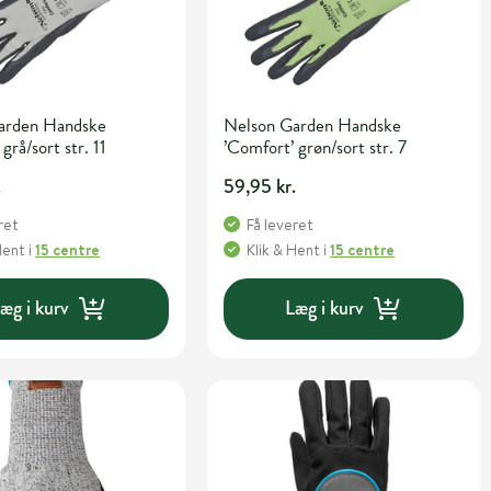
arden Handske
Nelson Garden Handske
grå/sort str. 11
’Comfort’ grøn/sort str. 7
.
59,95 kr.
ret
Få leveret
Hent
i
15 centre
Klik & Hent
i
15 centre
æg i kurv
Læg i kurv