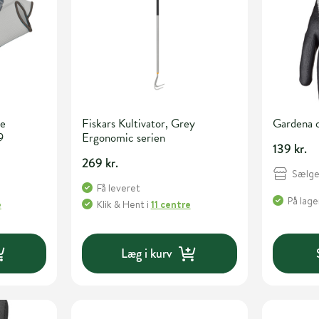
ke
Fiskars Kultivator, Grey
Gardena c
9
Ergonomic serien
139 kr.
269 kr.
Sælges
Få leveret
På lage
e
Klik & Hent
i
11 centre
Læg i kurv