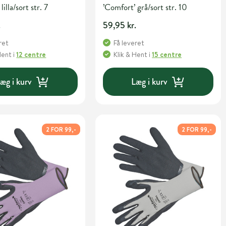
lilla/sort str. 7
’Comfort’ grå/sort str. 10
.
59,95 kr.
ret
Få leveret
Hent
i
12 centre
Klik & Hent
i
15 centre
æg i kurv
Læg i kurv
2 FOR 99,-
2 FOR 99,-