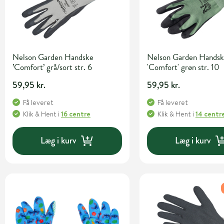
Nelson Garden Handske
Nelson Garden Hands
’Comfort’ grå/sort str. 6
'Comfort' grøn str. 10
59,95 kr.
59,95 kr.
Få leveret
Få leveret
Klik & Hent
i
16 centre
Klik & Hent
i
14 centr
Læg i kurv
Læg i kurv