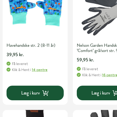
Havehandske str. 2 (8-11 år)
Nelson Garden Hands
’Comfort’ grå/sort str. 
39,95 kr.
59,95 kr.
Få leveret
Få leveret
Klik & Hent
i
14 centre
Klik & Hent
i
16 centr
Læg i kurv
Læg i kurv