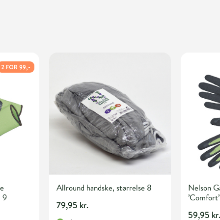
2 FOR 99,-
ke
Allround handske, størrelse 8
Nelson G
. 9
’Comfort’
79,95 kr.
59,95 kr