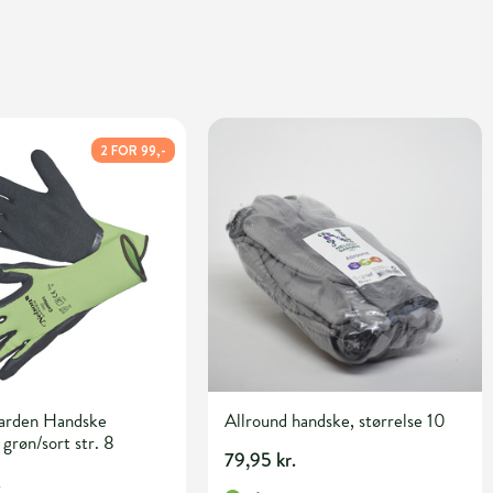
2 FOR 99,-
arden Handske
Allround handske, størrelse 10
 grøn/sort str. 8
79,95 kr.
.