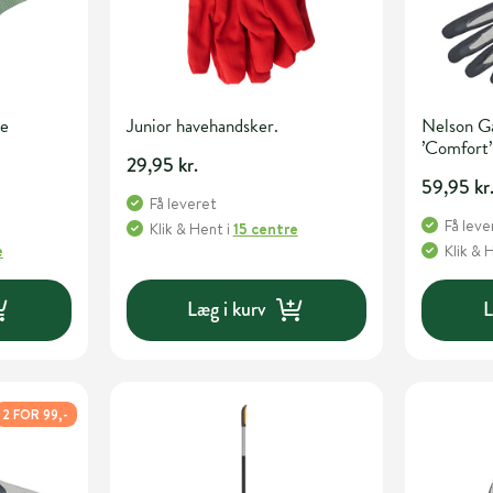
ke
Junior havehandsker.
Nelson G
’Comfort’ 
29,95 kr.
59,95 kr
Få leveret
Få leve
Klik & Hent
i
15 centre
e
Klik & 
Læg i kurv
L
2 FOR 99,-