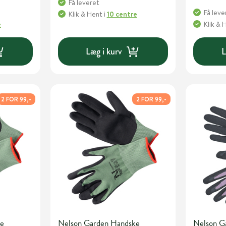
Få leveret
Få leve
Klik & Hent
i
10 centre
e
Klik & 
Læg i kurv
L
2 FOR 99,-
2 FOR 99,-
ke
Nelson Garden Handske
Nelson G