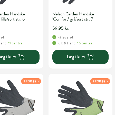
arden Handske
Nelson Garden Handske
lilla/sort str. 6
’Comfort’ grå/sort str. 7
.
59,95 kr.
ret
Få leveret
Hent
i
11 centre
Klik & Hent
i
16 centre
æg i kurv
Læg i kurv
2 FOR 99,-
2 FOR 99,-