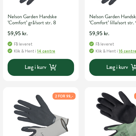
Nelson Garden Handske
Nelson Garden Hands
’Comfort’ grå/sort str. 8
’Comfort’ lilla/sort str.
59,95 kr.
59,95 kr.
Få leveret
Få leveret
Klik & Hent
i
14 centre
Klik & Hent
i
16 centr
Læg i kurv
Læg i kurv
2 FOR 99,-