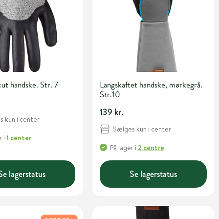
ut handske. Str. 7
Langskaftet handske, mørkegrå.
Str.10
139 kr.
 kun i center
Sælges kun i center
r
i
1 center
På lager
i
2 centre
Se lagerstatus
Se lagerstatus