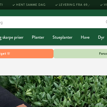
TI
HENT SAMME DAG
LEVERING FRA 69,-
V
g skarpe priser
Planter
Stueplanter
Have
Dyr
lget 🌸
Forud