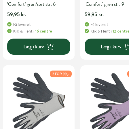
’Comfort’ grøn/sort str. 6
'Comfort' grøn str. 9
59,95 kr.
59,95 kr.
Få leveret
Få leveret
Klik & Hent
i
16 centre
Klik & Hent
i
12 centr
Læg i kurv
Læg i kurv
2 FOR 99,-