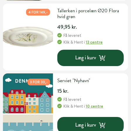
Tallerken i porcelæn Ø20 Flora
4 FOR 149,-
hvid grøn
49,95 kr.
Få leveret
Klik & Hent
i
13 centre
Læg i kurv
Serviet "Nyhavn"
3 FOR 30,-
15 kr.
Få leveret
Klik & Hent
i
10 centre
Læg i kurv