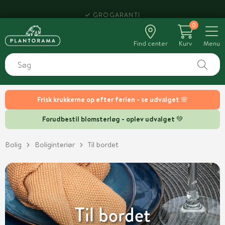
HENT SAMME DAG
0
Find center
Kurv
Menu
Frisk krukkerne op efter ferien - se udvalget 🌸
Forudbestil blomsterløg - oplev udvalget 💚
Bolig
Boliginteriør
Til bordet
Til bordet