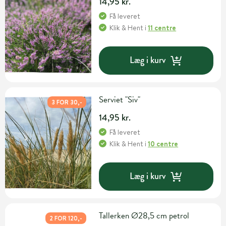
14,95 kr.
Få leveret
Klik & Hent
i
11 centre
Læg i kurv
Serviet "Siv"
3 FOR 30,-
14,95 kr.
Få leveret
Klik & Hent
i
10 centre
Læg i kurv
Tallerken Ø28,5 cm petrol
2 FOR 120,-