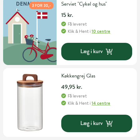
Serviet "Cykel og hus"
3 FOR 30,-
15 kr.
Få leveret
Klik & Hent
i
10 centre
Læg i kurv
Køkkengrej Glas
49,95 kr.
Få leveret
Klik & Hent
i
14 centre
Læg i kurv