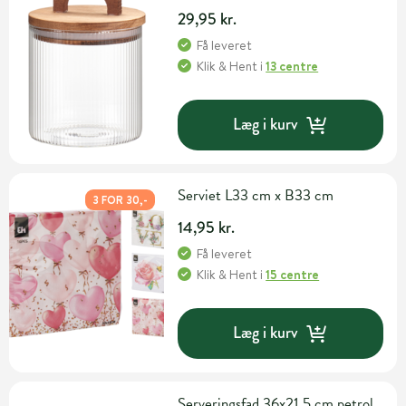
29,95 kr.
Få leveret
Klik & Hent
i
13 centre
Læg i kurv
Serviet L33 cm x B33 cm
3 FOR 30,-
14,95 kr.
Få leveret
Klik & Hent
i
15 centre
Læg i kurv
Serveringsfad 36x21,5 cm petrol