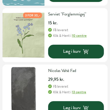
Serviet "Forglemmigej"
3 FOR 30,-
15 kr.
Få leveret
Klik & Hent
i
10 centre
Læg i kurv
Nicolas Vahé Fad
29,95 kr.
Få leveret
Klik & Hent
i
13 centre
Læg i kurv