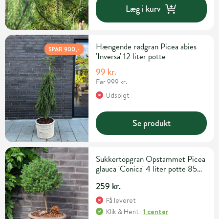
Læg i kurv
Hængende rødgran Picea abies
SPAR 900,-
'Inversa' 12 liter potte
99 kr.
Før 999 kr.
Udsolgt
Se produkt
Sukkertopgran Opstammet Picea
glauca 'Conica' 4 liter potte 85
cm
259 kr.
Få leveret
Klik & Hent
i
1 center