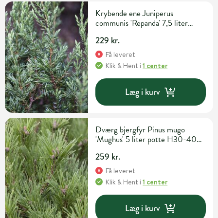
Krybende ene Juniperus
communis 'Repanda' 7,5 liter
potte H40-50 cm
229 kr.
Få leveret
Klik & Hent
i
1 center
Læg i kurv
Dværg bjergfyr Pinus mugo
'Mughus' 5 liter potte H30-40
cm
259 kr.
Få leveret
Klik & Hent
i
1 center
Læg i kurv