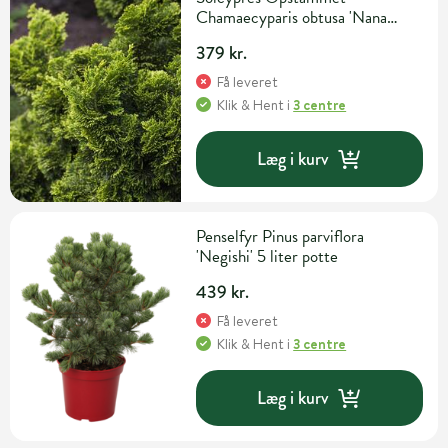
Chamaecyparis obtusa 'Nana
Aurea' 5 liter potte
379 kr.
Få leveret
Klik & Hent
i
3 centre
Læg i kurv
Penselfyr Pinus parviflora
'Negishi' 5 liter potte
439 kr.
Få leveret
Klik & Hent
i
3 centre
Læg i kurv