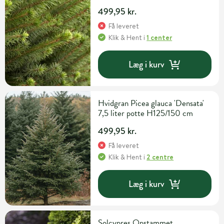
499,95 kr.
Få leveret
Klik & Hent
i
1 center
Læg i kurv
Hvidgran Picea glauca 'Densata'
7,5 liter potte H125/150 cm
499,95 kr.
Få leveret
Klik & Hent
i
2 centre
Læg i kurv
Solcypres Opstammet