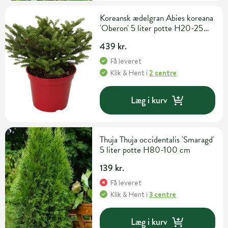
Koreansk ædelgran Abies koreana
'Oberon' 5 liter potte H20-25
cm
439 kr.
Få leveret
Klik & Hent
i
2 centre
Læg i kurv
Thuja Thuja occidentalis 'Smaragd'
5 liter potte H80-100 cm
139 kr.
Få leveret
Klik & Hent
i
3 centre
Læg i kurv