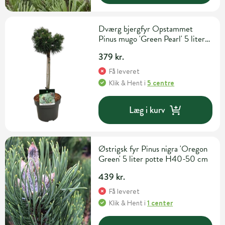
Dværg bjergfyr Opstammet
Pinus mugo 'Green Pearl' 5 liter
potte H70 cm 40 cm
379 kr.
Få leveret
Klik & Hent
i
5 centre
Læg i kurv
Østrigsk fyr Pinus nigra 'Oregon
Green' 5 liter potte H40-50 cm
439 kr.
Få leveret
Klik & Hent
i
1 center