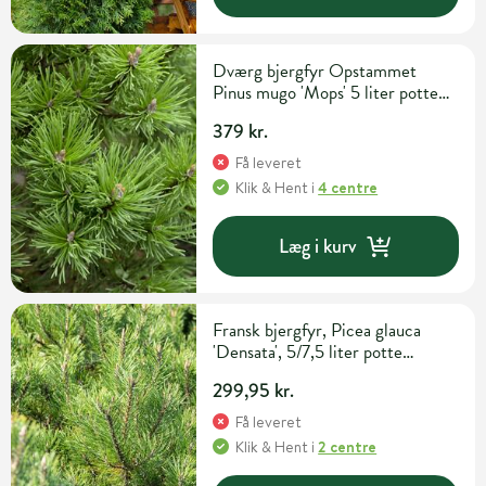
Dværg bjergfyr Opstammet
Pinus mugo 'Mops' 5 liter potte
H70 cm 40 cm
379 kr.
Få leveret
Klik & Hent
i
4 centre
Læg i kurv
Fransk bjergfyr, Picea glauca
'Densata', 5/7,5 liter potte
H60/80cm
299,95 kr.
Få leveret
Klik & Hent
i
2 centre