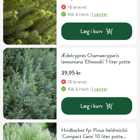
Få leveret
Klik & Hent
i
1 center
Læg i kurv
Ædelcypres Chamaecyparis
lawsoniana 'Ellwoodii' 1 liter potte
39,95 kr.
Få leveret
Klik & Hent
i
1 center
Læg i kurv
Hvidbarket fyr Pinus heldreichii
'Compact Gem' 10 liter potte