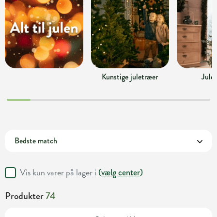
Kunstige juletræer
Jule
Vis kun varer på lager i
(
vælg center
)
Produkter
74