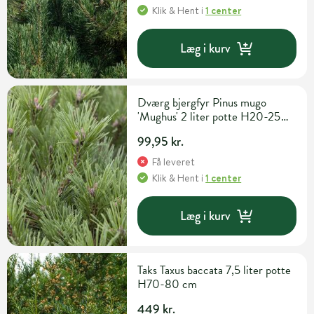
Klik & Hent
i
1 center
Læg i kurv
Dværg bjergfyr Pinus mugo
'Mughus' 2 liter potte H20-25
cm
99,95 kr.
Få leveret
Klik & Hent
i
1 center
Læg i kurv
Taks Taxus baccata 7,5 liter potte
H70-80 cm
449 kr.