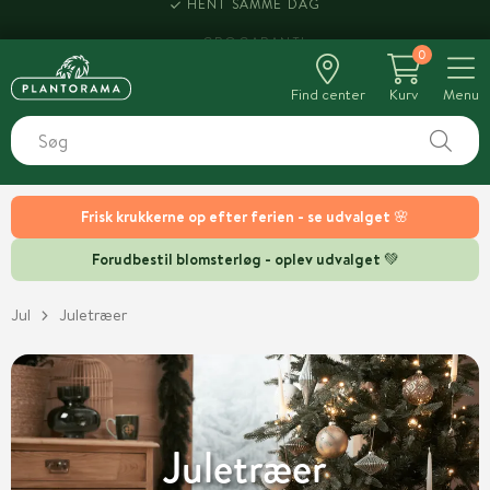
HENT SAMME DAG
0
Find center
Kurv
Menu
Frisk krukkerne op efter ferien - se udvalget 🌸
Forudbestil blomsterløg - oplev udvalget 💚
Jul
Juletræer
Juletræer