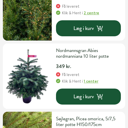
Få leveret
Klik & Hent
i
2 centre
Læg i kurv
Nordmannsgran Abies
nordmanniana 10 liter potte
349 kr.
Få leveret
Klik & Hent
i
1 center
Læg i kurv
Søjlegran, Picea omorica, 5/7,5
liter potte H150/175cm