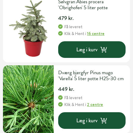
Sølvgran Abies procera
'Obrighofen' 5 liter potte
479 kr.
Få leveret
Klik & Hent
i
16 centre
Læg i kurv
Dværg bjergfyr Pinus mugo
'Varella' 5 liter potte H25-30 cm
449 kr.
Få leveret
Klik & Hent
i
2 centre
Læg i kurv