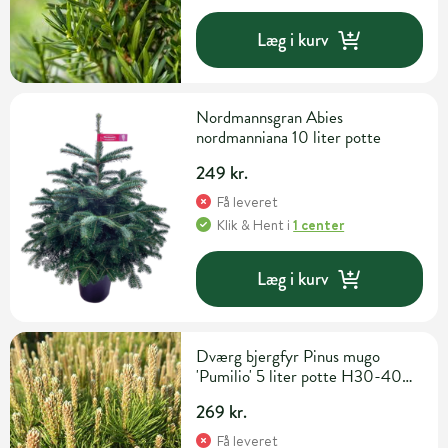
Læg i kurv
Nordmannsgran Abies
nordmanniana 10 liter potte
249 kr.
Få leveret
Klik & Hent
i
1 center
Læg i kurv
Dværg bjergfyr Pinus mugo
'Pumilio' 5 liter potte H30-40
cm
269 kr.
Få leveret