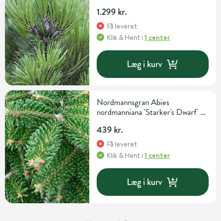
H50-60 cm
1.299 kr.
Få leveret
Klik & Hent
i
1 center
Læg i kurv
Nordmannsgran Abies
nordmanniana 'Starker's Dwarf' 5
liter potte H25-30 cm
439 kr.
Få leveret
Klik & Hent
i
1 center
Læg i kurv