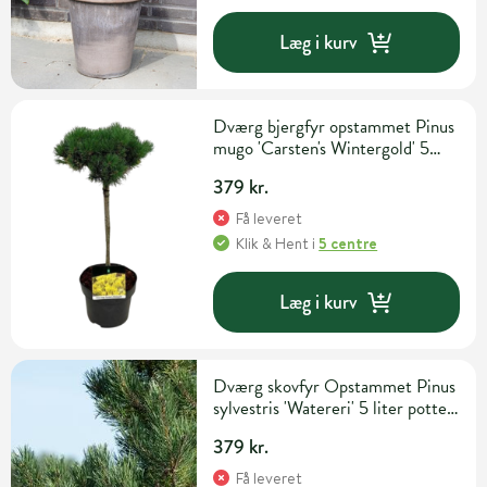
Læg i kurv
Dværg bjergfyr opstammet Pinus
mugo 'Carsten's Wintergold' 5
liter potte 40 cm
379 kr.
Få leveret
Klik & Hent
i
5 centre
Læg i kurv
Dværg skovfyr Opstammet Pinus
sylvestris 'Watereri' 5 liter potte
H70 cm 40 cm
379 kr.
Få leveret