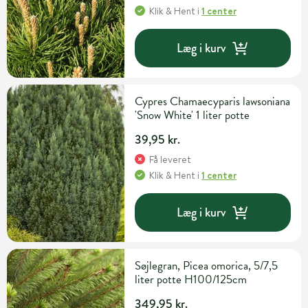
Klik & Hent
i
1 center
Læg i kurv
Cypres Chamaecyparis lawsoniana
'Snow White' 1 liter potte
39,95 kr.
Få leveret
Klik & Hent
i
1 center
Læg i kurv
Søjlegran, Picea omorica, 5/7,5
liter potte H100/125cm
349,95 kr.