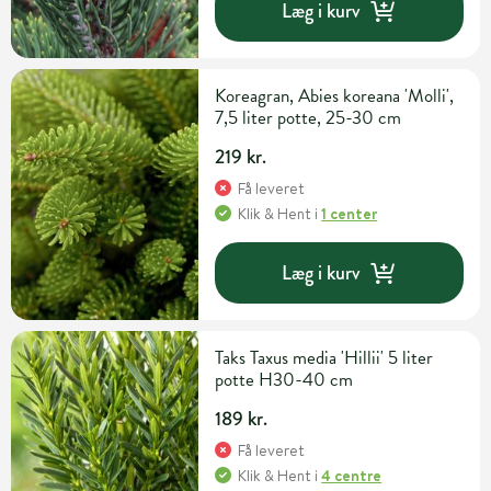
Læg i kurv
Koreagran, Abies koreana 'Molli',
7,5 liter potte, 25-30 cm
219 kr.
Få leveret
Klik & Hent
i
1 center
Læg i kurv
Taks Taxus media 'Hillii' 5 liter
potte H30-40 cm
189 kr.
Få leveret
Klik & Hent
i
4 centre