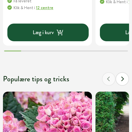
Få leveret
Klik & Hent
i
1
Klik & Hent
i
12 centre
Læg i kurv
Læg
Populære tips og tricks