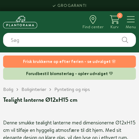
GROGARANTI
0
Find center
Kurv
Menu
Frisk krukkerne op efter ferien - se udvalget 🌸
Forudbestil blomsterløg - oplev udvalget 💚
Bolig
Boliginteriør
Pynteting og nips
Tealight lanterne Ø12xH15 cm
Denne smukke tealight lanterne med dimensionerne Ø12xH15
cm vil tilføje en hyggelig atmosfære til dit hjem. Med sit
elegante design og klare glas, vil den lyse op i ethvert rum.