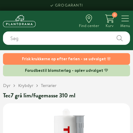
GROGARANTI
0
Find center
Kurv
Menu
Frisk krukkerne op efter ferien - se udvalget 🌸
Forudbestil blomsterløg - oplev udvalget 💚
Dyr
Krybdyr
Terrarier
Tec7 grå lim/fugemasse 310 ml