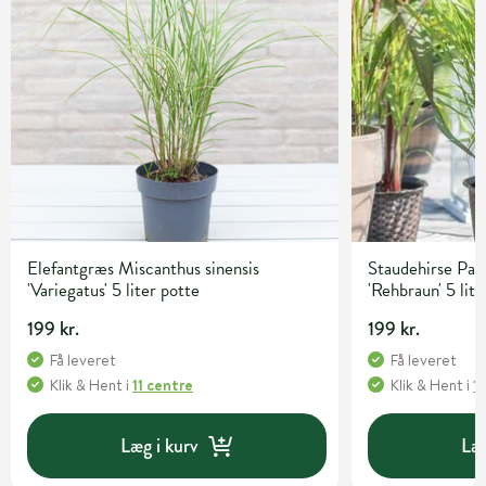
Elefantgræs Miscanthus sinensis
Staudehirse Pa
'Variegatus' 5 liter potte
'Rehbraun' 5 lite
199 kr.
199 kr.
Få leveret
Få leveret
Klik & Hent
i
11 centre
Klik & Hent
i
1
Læg i kurv
Læg