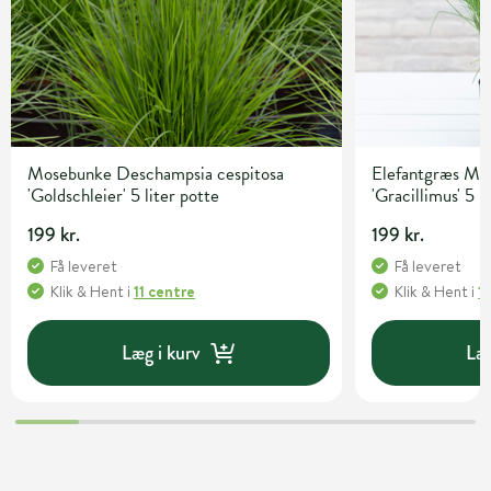
Mosebunke Deschampsia cespitosa
Elefantgræs Mis
'Goldschleier' 5 liter potte
'Gracillimus' 5 l
199 kr.
199 kr.
Få leveret
Få leveret
Klik & Hent
i
11 centre
Klik & Hent
i
1
Læg i kurv
Læg