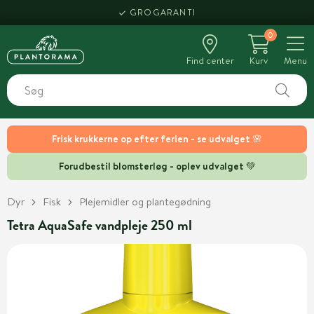
GROGARANTI
0
Find center
Kurv
Menu
Frisk krukkerne op efter ferien - se udvalget 🌸
Forudbestil blomsterløg - oplev udvalget 💚
Dyr
Fisk
Plejemidler og plantegødning
Tetra AquaSafe vandpleje 250 ml