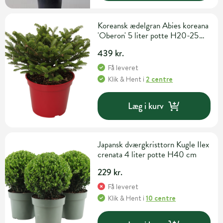
Koreansk ædelgran Abies koreana
'Oberon' 5 liter potte H20-25
cm
439 kr.
Få leveret
Klik & Hent
i
2 centre
Læg i kurv
Japansk dværgkristtorn Kugle Ilex
crenata 4 liter potte H40 cm
229 kr.
Få leveret
Klik & Hent
i
10 centre