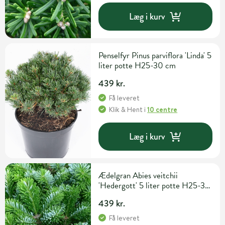
Læg i kurv
Penselfyr Pinus parviflora 'Linda' 5
liter potte H25-30 cm
439 kr.
Få leveret
Klik & Hent
i
10 centre
Læg i kurv
Ædelgran Abies veitchii
'Hedergott' 5 liter potte H25-30
cm
439 kr.
Få leveret