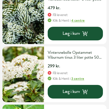
479 kr.
Få leveret
Klik & Hent
i
4 centre
Læg i kurv
Vintersnebolle Opstammet
Viburnum tinus 3 liter potte 50
cm
299 kr.
Få leveret
Klik & Hent
i
3 centre
Læg i kurv