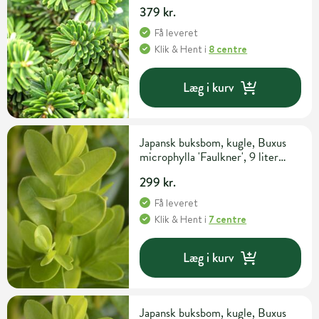
cm
379 kr.
Få leveret
Klik & Hent
i
8 centre
Læg i kurv
Japansk buksbom, kugle, Buxus
microphylla 'Faulkner', 9 liter
potte, Ø20-30 cm
299 kr.
Få leveret
Klik & Hent
i
7 centre
Læg i kurv
Japansk buksbom, kugle, Buxus