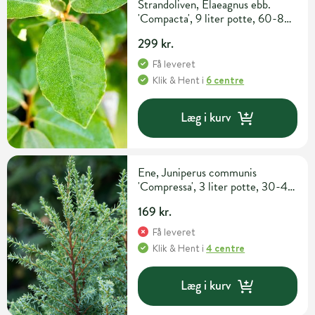
Strandoliven, Elaeagnus ebb.
'Compacta', 9 liter potte, 60-80
cm
299 kr.
Få leveret
Klik & Hent
i
6 centre
Læg i kurv
Ene, Juniperus communis
'Compressa', 3 liter potte, 30-40
cm
169 kr.
Få leveret
Klik & Hent
i
4 centre
Læg i kurv