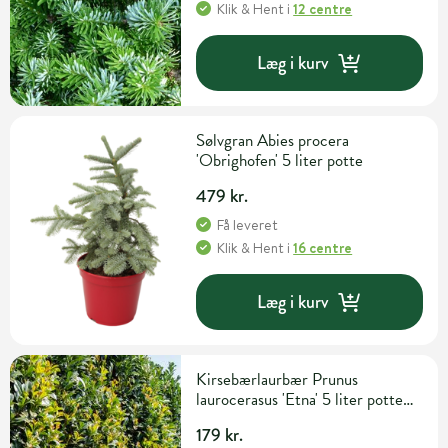
Klik & Hent
i
12 centre
Læg i kurv
Sølvgran Abies procera
'Obrighofen' 5 liter potte
479 kr.
Få leveret
Klik & Hent
i
16 centre
Læg i kurv
Kirsebærlaurbær Prunus
laurocerasus 'Etna' 5 liter potte
H60-80 cm
179 kr.