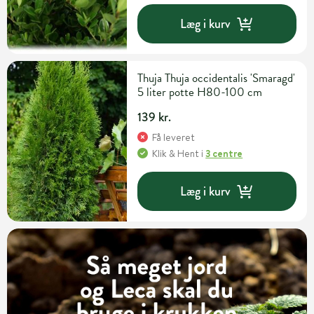
Læg i kurv
Thuja Thuja occidentalis 'Smaragd'
5 liter potte H80-100 cm
139 kr.
Få leveret
Klik & Hent
i
3 centre
Læg i kurv