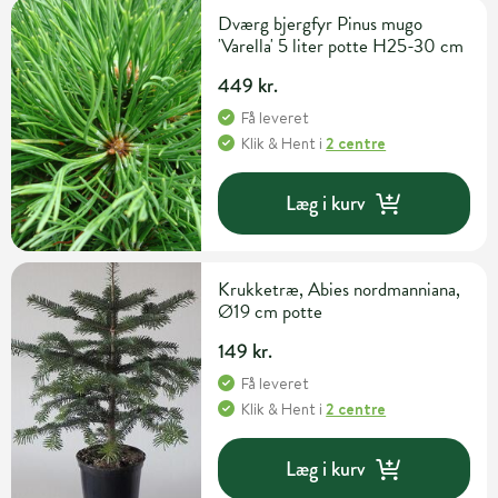
Dværg bjergfyr Pinus mugo
'Varella' 5 liter potte H25-30 cm
449 kr.
Få leveret
Klik & Hent
i
2 centre
Læg i kurv
Krukketræ, Abies nordmanniana,
Ø19 cm potte
149 kr.
Få leveret
Klik & Hent
i
2 centre
Læg i kurv