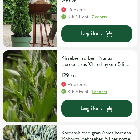
299 kr.
Få leveret
Klik & Hent
i
7 centre
Læg i kurv
Kirsebærlaurbær Prunus
laurocerasus 'Otto Luyken' 5 liter
potte H40-50 cm
129 kr.
Få leveret
Klik & Hent
i
1 center
Læg i kurv
Koreansk ædelgran Abies koreana
'Kohouts Icebreaker' 5 liter potte