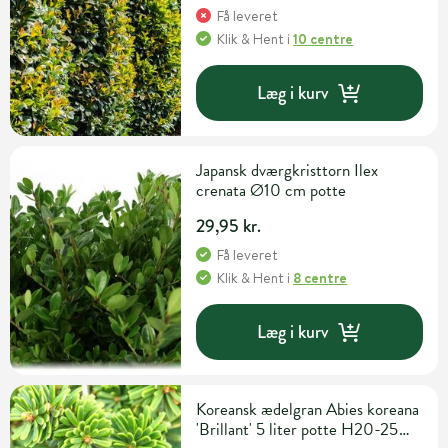
Få leveret
Klik & Hent
i
10 centre
Læg i kurv
Japansk dværgkristtorn Ilex
crenata Ø10 cm potte
29,95 kr.
Få leveret
Klik & Hent
i
8 centre
Læg i kurv
Koreansk ædelgran Abies koreana
'Brillant' 5 liter potte H20-25