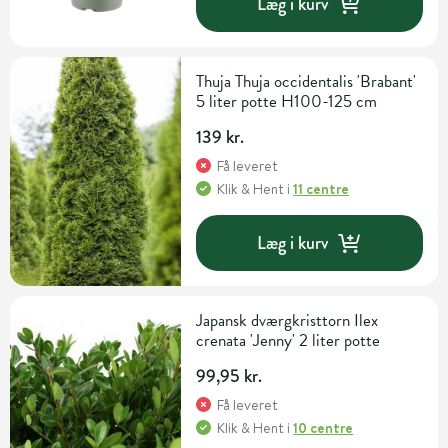
Læg i kurv
Thuja Thuja occidentalis 'Brabant'
5 liter potte H100-125 cm
139 kr.
Få leveret
Klik & Hent
i
11 centre
Læg i kurv
Japansk dværgkristtorn Ilex
crenata 'Jenny' 2 liter potte
99,95 kr.
Få leveret
Klik & Hent
i
10 centre