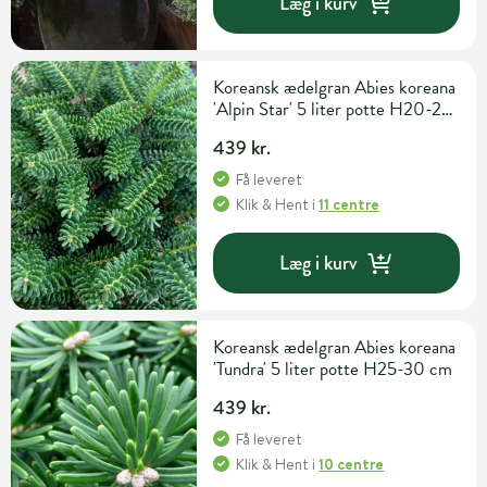
Læg i kurv
Koreansk ædelgran Abies koreana
'Alpin Star' 5 liter potte H20-25
cm
439 kr.
Få leveret
Klik & Hent
i
11 centre
Læg i kurv
Koreansk ædelgran Abies koreana
'Tundra' 5 liter potte H25-30 cm
439 kr.
Få leveret
Klik & Hent
i
10 centre