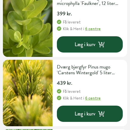
microphylla 'Faulkner', 12 liter
potte, Ø35-40 cm
399 kr.
Få leveret
Klik & Hent
i
6 centre
Læg i kurv
Dværg bjergfyr Pinus mugo
'Carstens Wintergold' 5 liter
potte H25-30 cm
439 kr.
Få leveret
Klik & Hent
i
6 centre
Læg i kurv