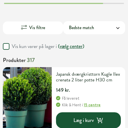
Vis filtre
Vis kun varer på lager i
(
vælg center
)
Produkter
317
Japansk dværgkristtorn Kugle Ilex
crenata 2 liter potte H30 cm
149 kr.
Få leveret
Klik & Hent
i
15 centre
Læg i kurv