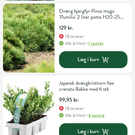
Dværg bjergfyr Pinus mugo
'Pumilio' 2 liter potte H20-25
cm
129 kr.
Få leveret
Klik & Hent
i
1 center
Læg i kurv
Japansk dværgkristtorn Ilex
crenata Bakke med 6 stk
99,95 kr.
Få leveret
Klik & Hent
i
8 centre
Læg i kurv