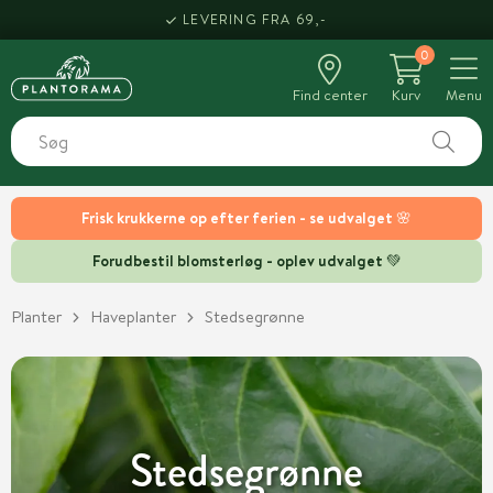
LEVERING FRA 69,-
0
Find center
Kurv
Menu
Frisk krukkerne op efter ferien - se udvalget 🌸
Forudbestil blomsterløg - oplev udvalget 💚
Planter
Haveplanter
Stedsegrønne
Stedsegrønne