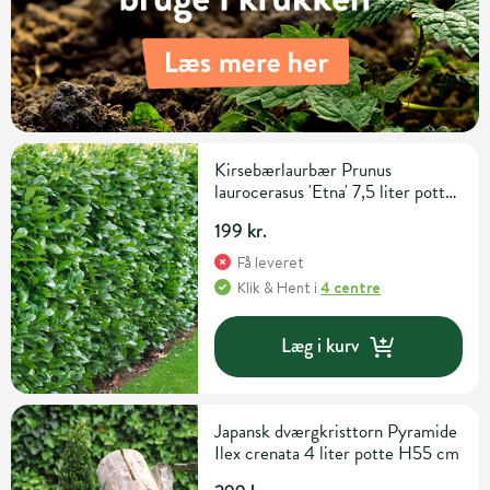
Kirsebærlaurbær Prunus
laurocerasus 'Etna' 7,5 liter potte
H60-80 cm
199 kr.
Få leveret
Klik & Hent
i
4 centre
Læg i kurv
Japansk dværgkristtorn Pyramide
Ilex crenata 4 liter potte H55 cm