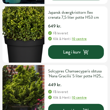
Japansk dværgkristtorn Ilex
crenata 7,5 liter potte H53 cm
649 kr.
Få leveret
Klik & Hent
i
10 centre
Læg i kurv
Solcypres Chamaecyparis obtusa
'Nana Gracilis' 5 liter potte H25-
30 cm
449 kr.
Få leveret
Klik & Hent
i
10 centre