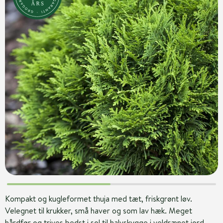
Kompakt og kugleformet thuja med tæt, friskgrønt løv.
Velegnet til krukker, små haver og som lav hæk. Meget
hårdfør og trives bedst i sol til halvskygge i veldrænet jord.