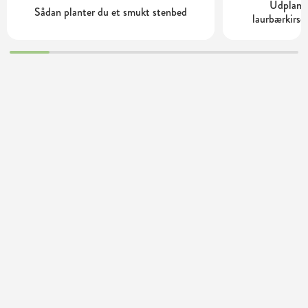
Udplantn
Sådan planter du et smukt stenbed
laurbærkirse