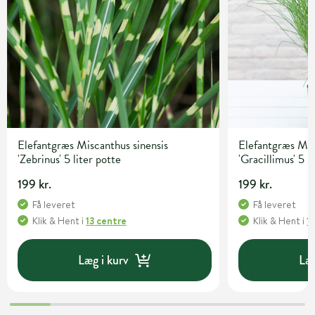
Elefantgræs Miscanthus sinensis
Elefantgræs Mis
'Zebrinus' 5 liter potte
'Gracillimus' 5 l
199 kr.
199 kr.
Få leveret
Få leveret
Klik & Hent
i
13 centre
Klik & Hent
i
1
Læg i kurv
Læg