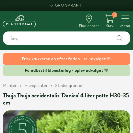
GROGARANTI
0
Find center
Kurv
Menu
Frisk krukkerne op efter ferien - se udvalget 🌸
Forudbestil blomsterløg - oplev udvalget 💚
Planter
Haveplanter
Stedsegrønne
Thuja Thuja occidentalis 'Danica' 4 liter potte H30-35
cm