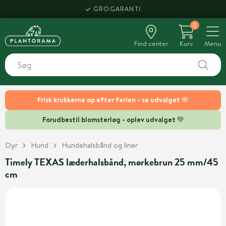
GROGARANTI
0
Find center
Kurv
Menu
Frisk krukkerne op efter ferien - se udvalget 🌸
Forudbestil blomsterløg - oplev udvalget 💚
Dyr
Hund
Hundehalsbånd og liner
Timely TEXAS læderhalsbånd, mørkebrun 25 mm/45
cm