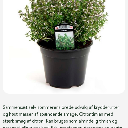
Sammensæt selv sommerens brede udvalg af krydderurter
og høst masser af spændende smage. Citrontimian med
stærk smag af citron. Kan bruges som almindelig timian og
passer til alle typer kød, fisk, grøntsager, desserter og bagte