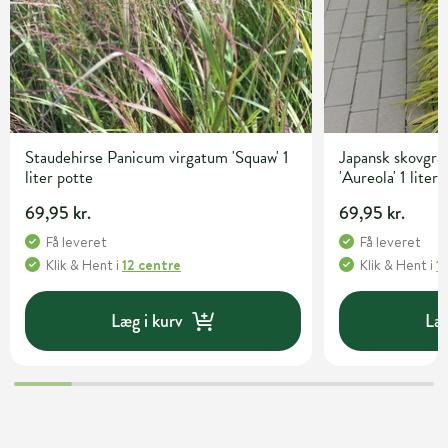
Staudehirse Panicum virgatum 'Squaw' 1
Japansk skovgr
liter potte
'Aureola' 1 liter
69,95 kr.
69,95 kr.
Få leveret
Få leveret
Klik & Hent
i
12 centre
Klik & Hent
i
1
Læg i kurv
Læg