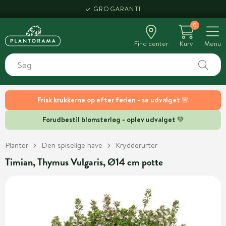
GROGARANTI
0
Find center
Kurv
Menu
Frisk krukkerne op efter ferien - se udvalget 🌸
Forudbestil blomsterløg - oplev udvalget 💚
Planter
Den spiselige have
Krydderurter
Timian, Thymus Vulgaris, Ø14 cm potte