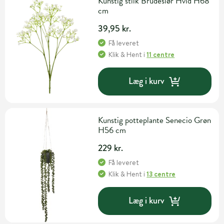
Kunstig stilk Brudeslør Hvid H68
cm
39,95 kr.
Få leveret
Klik & Hent
i
11 centre
Læg i kurv
Kunstig potteplante Senecio Grøn
H56 cm
229 kr.
Få leveret
Klik & Hent
i
13 centre
Læg i kurv