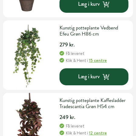
Læg i kurv
Kunstig potteplante Vedbend
Efeu Grøn H86 cm
279 kr.
Få leveret
Klik & Hent
i
15 centre
Læg i kurv
Kunstig potteplante Kaffesladder
Tradescantia Grøn H54 cm
249 kr.
Få leveret
Klik & Hent
i
12 centre