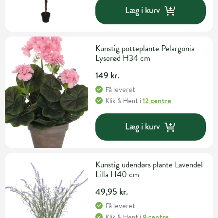
Læg i kurv
Kunstig potteplante Pelargonia
Lyserød H34 cm
149 kr.
Få leveret
Klik & Hent
i
12 centre
Læg i kurv
Kunstig udendørs plante Lavendel
Lilla H40 cm
49,95 kr.
Få leveret
Klik & Hent
i
9 centre