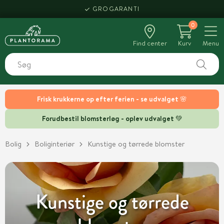
HENT SAMME DAG
GROGARANTI
0
Find center
Kurv
Menu
Frisk krukkerne op efter ferien - se udvalget 🌸
Forudbestil blomsterløg - oplev udvalget 💚
Bolig
Boliginteriør
Kunstige og tørrede blomster
Kunstige og tørrede