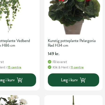
otteplante Vedbend
Kunstig potteplante Pelargonia
øn H86 cm
Rød H34 cm
149 kr.
ret
Få leveret
Hent
i
15 centre
Klik & Hent
i
11 centre
æg i kurv
Læg i kurv