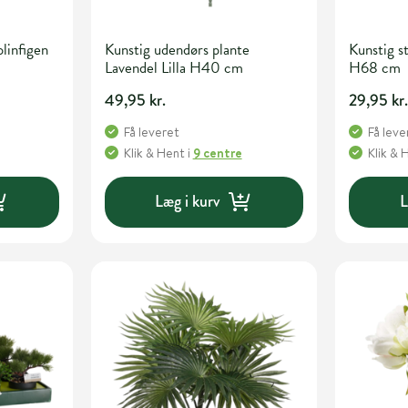
linfigen
Kunstig udendørs plante
Kunstig s
Lavendel Lilla H40 cm
H68 cm
49,95 kr.
29,95 kr
Få leveret
Få leve
Klik & Hent
i
9 centre
Klik & 
Læg i kurv
L