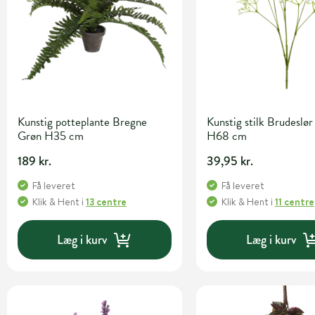
Kunstig potteplante Bregne
Kunstig stilk Brudeslør
Grøn H35 cm
H68 cm
189 kr.
39,95 kr.
Få leveret
Få leveret
Klik & Hent
i
13 centre
Klik & Hent
i
11 centre
Læg i kurv
Læg i kurv