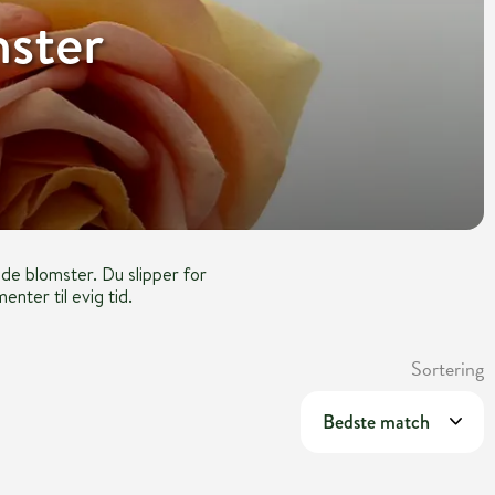
mster
ede blomster. Du slipper for
nter til evig tid.
Sortering