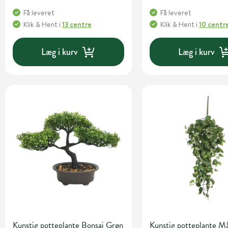
Få leveret
Få leveret
Klik & Hent
i
13 centre
Klik & Hent
i
10 centr
Læg i kurv
Læg i kurv
Kunstig potteplante Bonsai Grøn
Kunstig potteplante M