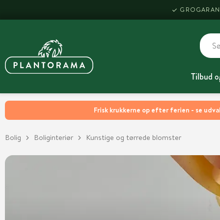
GROGARAN
Tilbud o
Frisk krukkerne op efter ferien - se udva
Bolig
Boliginteriør
Kunstige og tørrede blomster