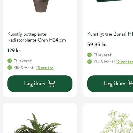
Kunstig potteplante
Kunstigt træ Bonsai H
Radiatorplante Grøn H24 cm
59,95 kr.
129 kr.
Få leveret
Få leveret
Klik & Hent
i
12 centr
Klik & Hent
i
13 centre
Læg i kurv
Læg i kurv