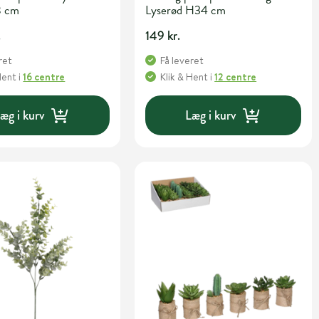
8 cm
Lyserød H34 cm
.
149 kr.
ret
Få leveret
Hent
i
16 centre
Klik & Hent
i
12 centre
æg i kurv
Læg i kurv