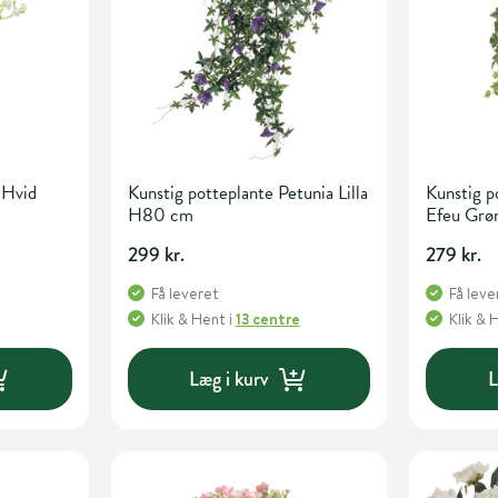
 Hvid
Kunstig potteplante Petunia Lilla
Kunstig p
H80 cm
Efeu Gr
299 kr.
279 kr.
Få leveret
Få leve
Klik & Hent
i
13 centre
Klik & 
Læg i kurv
L