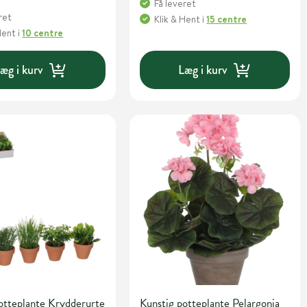
Få leveret
ret
Klik & Hent
i
15 centre
Hent
i
10 centre
æg i kurv
Læg i kurv
otteplante Krydderurte
Kunstig potteplante Pelargonia