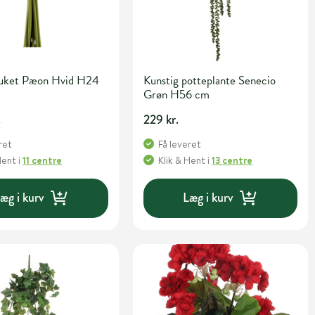
buket Pæon Hvid H24
Kunstig potteplante Senecio
Grøn H56 cm
.
229 kr.
ret
Få leveret
Hent
i
11 centre
Klik & Hent
i
13 centre
æg i kurv
Læg i kurv