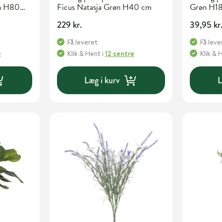
øn H80
Ficus Natasja Grøn H40 cm
Grøn H1
229 kr.
39,95 kr
Få leveret
Få leve
e
Klik & Hent
i
12 centre
Klik & 
Læg i kurv
L