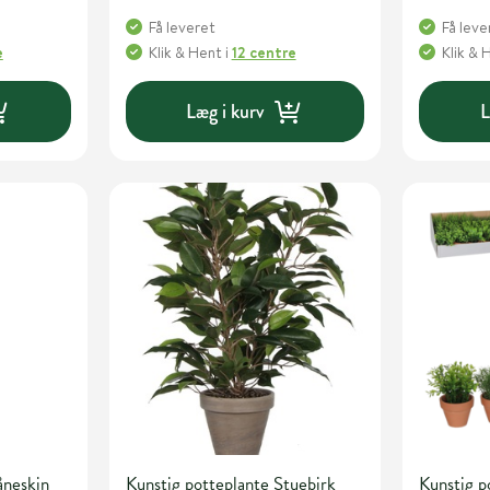
Få leveret
Få leve
e
Klik & Hent
i
12 centre
Klik & 
Læg i kurv
L
åneskin
Kunstig potteplante Stuebirk
Kunstig p