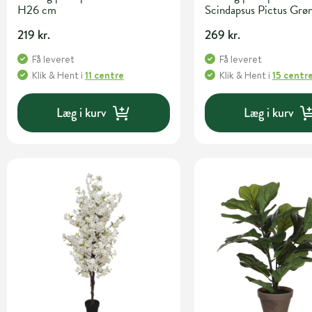
H26 cm
Scindapsus Pictus Gr
cm
219 kr.
269 kr.
Få leveret
Få leveret
Klik & Hent
i
11 centre
Klik & Hent
i
15 centr
Læg i kurv
Læg i kurv