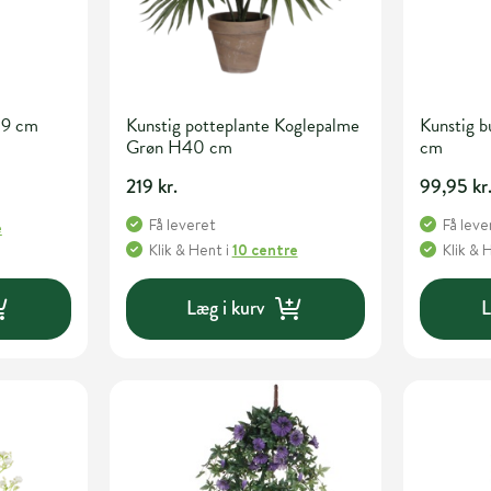
19 cm
Kunstig potteplante Koglepalme
Kunstig 
Grøn H40 cm
cm
219 kr.
99,95 kr
Få leveret
Få leve
e
Klik & Hent
i
10 centre
Klik & 
Læg i kurv
L