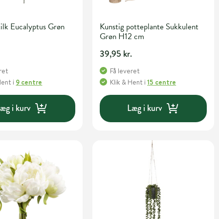
tilk Eucalyptus Grøn
Kunstig potteplante Sukkulent
Grøn H12 cm
.
39,95 kr.
ret
Få leveret
Hent
i
9 centre
Klik & Hent
i
15 centre
æg i kurv
Læg i kurv