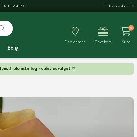
I ER E-MÆRKET
Erhvervskunde
0
Find center
Gavekort
Kurv
Bolig
bestil blomsterløg - oplev udvalget 💚