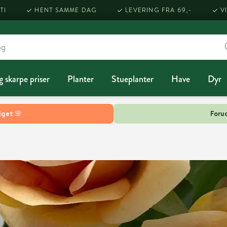
TI
HENT SAMME DAG
LEVERING FRA 69,-
V
g skarpe priser
Planter
Stueplanter
Have
Dyr
lget 🌸
Forud