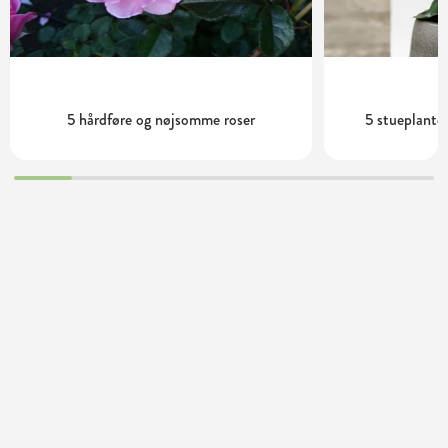
5 hårdføre og nøjsomme roser
5 stueplanter