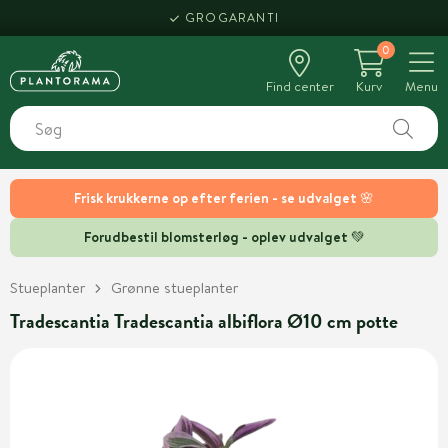
GROGARANTI
0
Find center
Kurv
Menu
Frisk krukkerne op efter ferien - se udvalget 🌸
Forudbestil blomsterløg - oplev udvalget 💚
Stueplanter
Grønne stueplanter
Tradescantia Tradescantia albiflora Ø10 cm potte