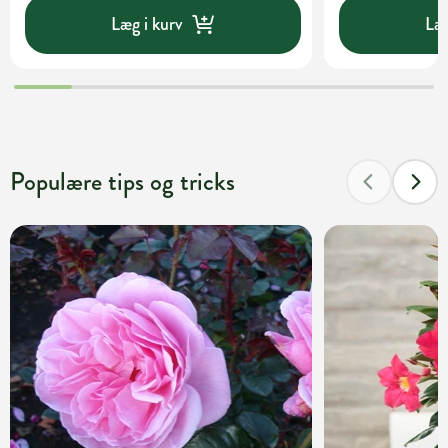
Læg i kurv
Læg
Populære tips og tricks