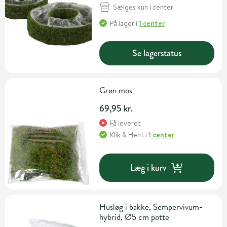
Sælges kun i center
På lager
i
1 center
Se lagerstatus
Grøn mos
69,95 kr.
Få leveret
Klik & Hent
i
1 center
Læg i kurv
Husløg i bakke, Sempervivum-
hybrid, Ø5 cm potte