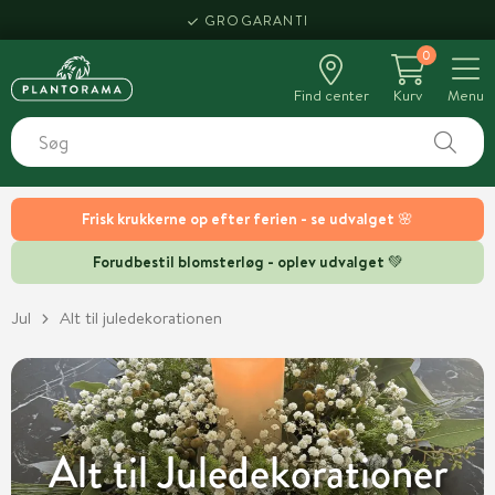
HENT SAMME DAG
0
Find center
Kurv
Menu
Frisk krukkerne op efter ferien - se udvalget 🌸
Forudbestil blomsterløg - oplev udvalget 💚
Jul
Alt til juledekorationen
Alt til Juledekorationer