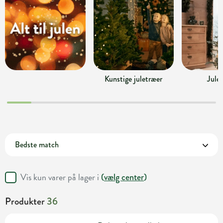
Kunstige juletræer
Jule
Vis kun varer på lager i
(
vælg center
)
Produkter
36