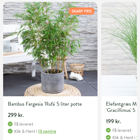
SKARP PRIS
Bambus Fargesia 'Rufa' 5 liter potte
Elefantgræs Mis
'Gracillimus' 5 l
299 kr.
199 kr.
Få leveret
Få leveret
Klik & Hent
i
13 centre
Klik & Hent
i
1