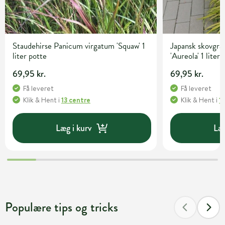
Staudehirse Panicum virgatum 'Squaw' 1
Japansk skovgr
liter potte
'Aureola' 1 liter
69,95 kr.
69,95 kr.
Få leveret
Få leveret
Klik & Hent
i
13 centre
Klik & Hent
i
1
Læg i kurv
Læg
Populære tips og tricks