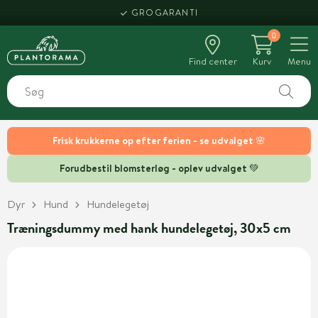
GROGARANTI
0
Find center
Kurv
Menu
Frisk krukkerne op efter ferien - se udvalget 🌸
Forudbestil blomsterløg - oplev udvalget 💚
Dyr
Hund
Hundelegetøj
Træningsdummy med hank hundelegetøj, 30x5 cm