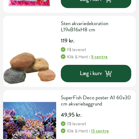
Sten akvariedekoration
L19xB16xH8 cm
119 kr.
Få leveret
Klik & Hent
i
9 centre
Læg i kurv
SuperFish Deco poster A1 60x30
cm akvariebaggrund
49,95 kr.
Få leveret
Klik & Hent
i
13 centre