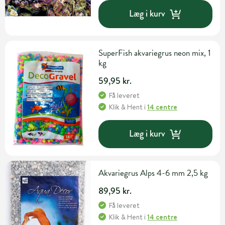
Læg i kurv
SuperFish akvariegrus neon mix, 1
kg
59,95 kr.
Få leveret
Klik & Hent
i
14 centre
Læg i kurv
Akvariegrus Alps 4-6 mm 2,5 kg
89,95 kr.
Få leveret
Klik & Hent
i
14 centre