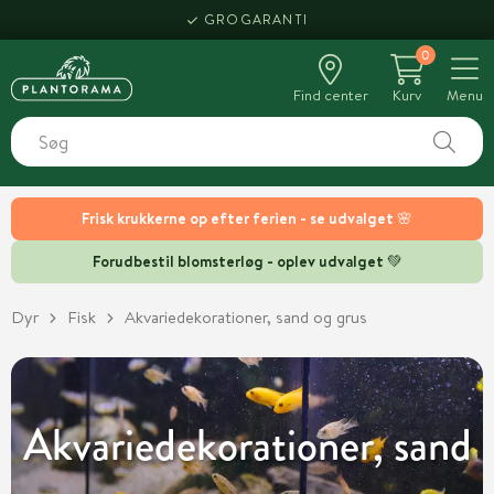
HENT SAMME DAG
0
Find center
Kurv
Menu
Frisk krukkerne op efter ferien - se udvalget 🌸
Forudbestil blomsterløg - oplev udvalget 💚
Dyr
Fisk
Akvariedekorationer, sand og grus
Akvariedekorationer, sand