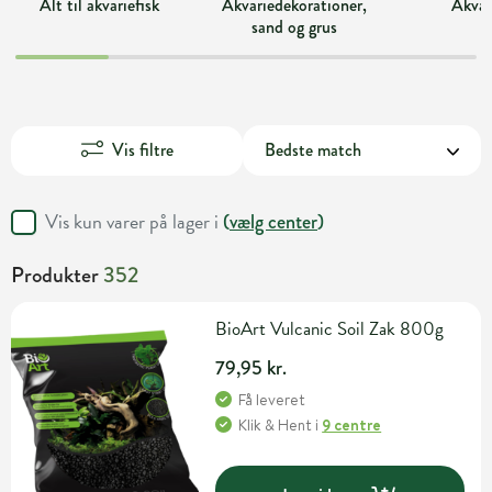
Alt til akvariefisk
Akvariedekorationer,
Akvar
sand og grus
Vis filtre
Vis kun varer på lager i
(
vælg center
)
Produkter
352
BioArt Vulcanic Soil Zak 800g
79,95 kr.
Få leveret
Klik & Hent
i
9 centre