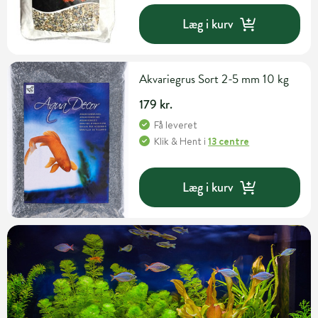
Læg i kurv
Akvariegrus Sort 2-5 mm 10 kg
179 kr.
Få leveret
Klik & Hent
i
13 centre
Læg i kurv