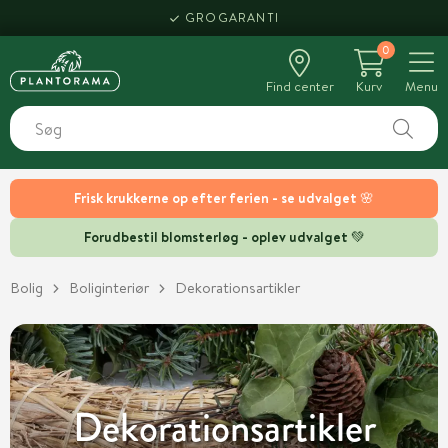
HENT SAMME DAG
GROGARANTI
0
Find center
Kurv
Menu
Frisk krukkerne op efter ferien - se udvalget 🌸
Forudbestil blomsterløg - oplev udvalget 💚
Bolig
Boliginteriør
Dekorationsartikler
Dekorationsartikler