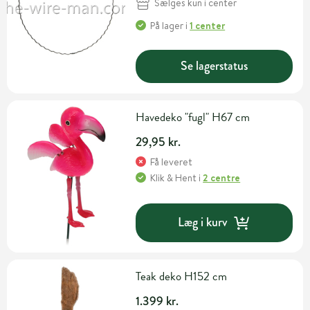
Sælges kun i center
På lager
i
1 center
Se lagerstatus
Havedeko "fugl" H67 cm
29,95 kr.
Få leveret
Klik & Hent
i
2 centre
Læg i kurv
Teak deko H152 cm
1.399 kr.