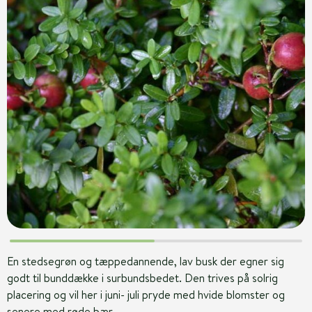
En stedsegrøn og tæppedannende, lav busk der egner sig
godt til bunddække i surbundsbedet. Den trives på solrig
placering og vil her i juni- juli pryde med hvide blomster og
senere med røde bær.