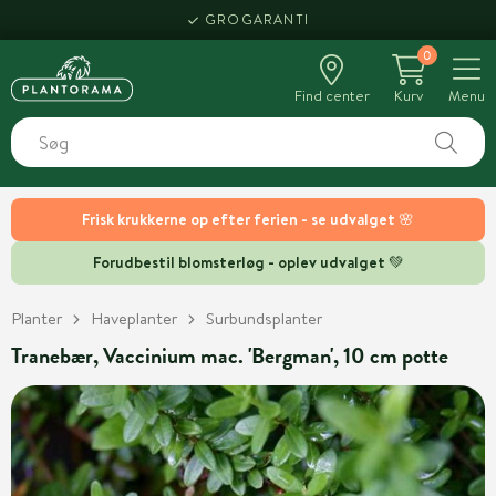
GROGARANTI
0
Find center
Kurv
Menu
Frisk krukkerne op efter ferien - se udvalget 🌸
Forudbestil blomsterløg - oplev udvalget 💚
Planter
Haveplanter
Surbundsplanter
Tranebær, Vaccinium mac. 'Bergman', 10 cm potte