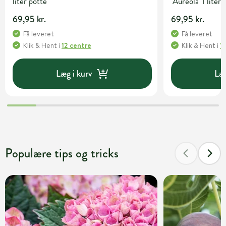
liter potte
'Aureola' 1 liter
69,95 kr.
69,95 kr.
Få leveret
Få leveret
Klik & Hent
i
12 centre
Klik & Hent
i
1
Læg i kurv
Læg
Populære tips og tricks