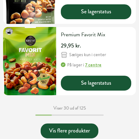
Se lagerstatus
Premium Favorit Mix
29,95 kr.
Sælges kun i center
På lager
i
7 centre
Se lagerstatus
Viser 30 ud af 125
Vis flere produkter