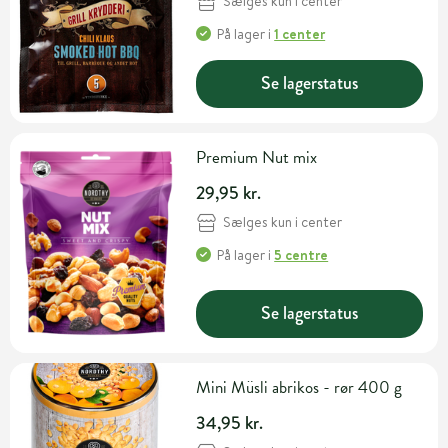
Sælges kun i center
På lager
i
1 center
Se lagerstatus
Premium Nut mix
29,95 kr.
Sælges kun i center
På lager
i
5 centre
Se lagerstatus
Mini Müsli abrikos - rør 400 g
34,95 kr.