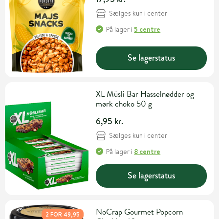
Sælges kun i center
På lager
i
5 centre
Se lagerstatus
XL Müsli Bar Hasselnødder og
mørk choko 50 g
6,95 kr.
Sælges kun i center
På lager
i
8 centre
Se lagerstatus
NoCrap Gourmet Popcorn
2 FOR 49,95