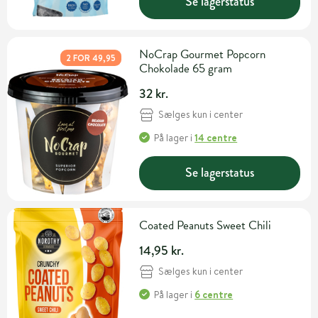
Se lagerstatus
NoCrap Gourmet Popcorn
2 FOR 49,95
Chokolade 65 gram
32 kr.
Sælges kun i center
På lager
i
14 centre
Se lagerstatus
Coated Peanuts Sweet Chili
14,95 kr.
Sælges kun i center
På lager
i
6 centre