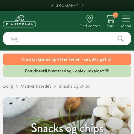
HENT SAMME DAG
GROGARANTI
0
Find center
Kurv
Menu
Frisk krukkerne op efter ferien - se udvalget 🌸
Forudbestil blomsterløg - oplev udvalget 💚
Bolig
Madværkstedet
Snacks og chips
Snacks og chips