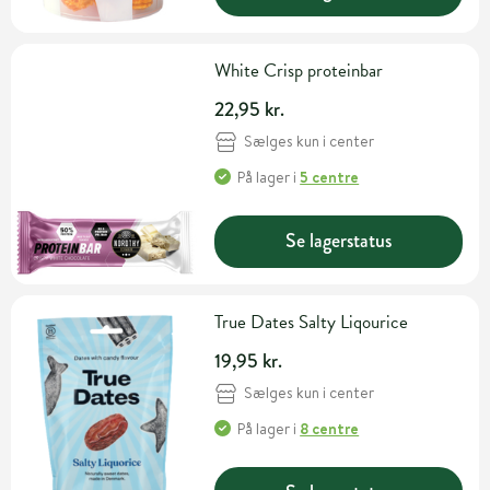
White Crisp proteinbar
22,95 kr.
Sælges kun i center
På lager
i
5 centre
Se lagerstatus
True Dates Salty Liqourice
19,95 kr.
Sælges kun i center
På lager
i
8 centre