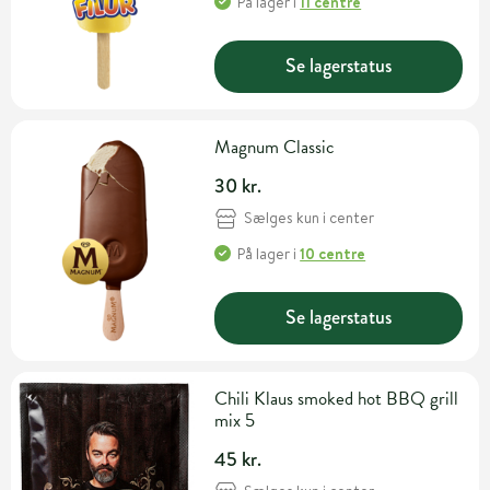
På lager
i
11 centre
Se lagerstatus
Magnum Classic
30 kr.
Sælges kun i center
På lager
i
10 centre
Se lagerstatus
Chili Klaus smoked hot BBQ grill
mix 5
45 kr.