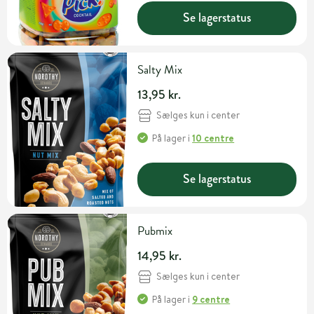
Se lagerstatus
Salty Mix
13,95 kr.
Sælges kun i center
På lager
i
10 centre
Se lagerstatus
Pubmix
14,95 kr.
Sælges kun i center
På lager
i
9 centre