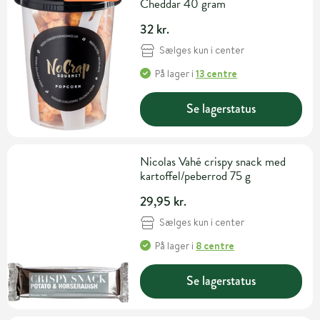
Cheddar 40 gram
32 kr.
Sælges kun i center
På lager
i
13 centre
Se lagerstatus
Nicolas Vahé crispy snack med
kartoffel/peberrod 75 g
29,95 kr.
Sælges kun i center
På lager
i
8 centre
Se lagerstatus