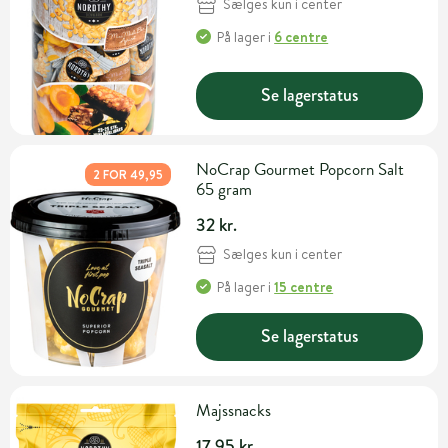
Sælges kun i center
På lager
i
6 centre
Se lagerstatus
NoCrap Gourmet Popcorn Salt
2 FOR 49,95
65 gram
32 kr.
Sælges kun i center
På lager
i
15 centre
Se lagerstatus
Majssnacks
17,95 kr.