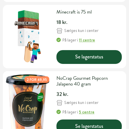
Minecraft is 75 ml
18 kr.
Sælges kun i center
På lager
i
11 centre
Se lagerstatus
NoCrap Gourmet Popcorn
2 FOR 49,95
Jalapeno 40 gram
32 kr.
Sælges kun i center
På lager
i
5 centre
Se lagerstatus