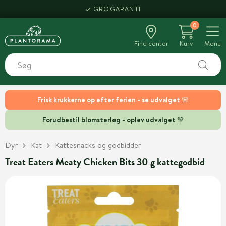
GROGARANTI
0
Find center
Kurv
Menu
Frisk krukkerne op efter ferien - se udvalget 🌸
Forudbestil blomsterløg - oplev udvalget 💚
Dyr
Kat
Kattesnacks og godbidder
Treat Eaters Meaty Chicken Bits 30 g kattegodbid