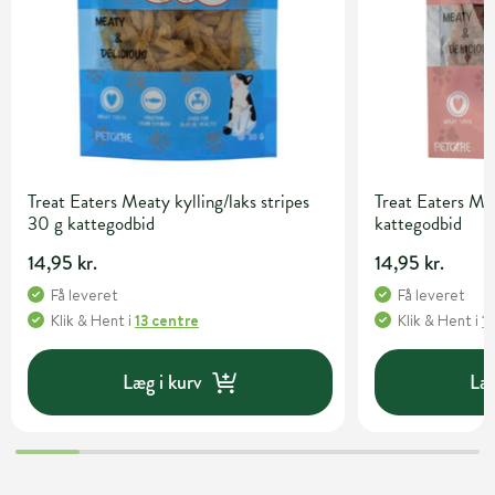
Treat Eaters Meaty kylling/laks stripes
Treat Eaters Me
30 g kattegodbid
kattegodbid
14,95 kr.
14,95 kr.
Få leveret
Få leveret
Klik & Hent
i
13 centre
Klik & Hent
i
1
Læg i kurv
Læg