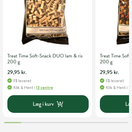
Treat Time Soft-Snack DUO lam & ris
Treat Time Soft
200 g
200 g
29,95 kr.
29,95 kr.
Få leveret
Få leveret
Klik & Hent
i
13 centre
Klik & Hent
i
1
Læg i kurv
Læg