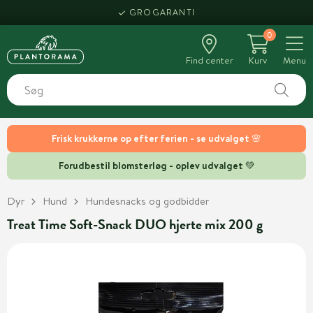
GROGARANTI
0
Find center
Kurv
Menu
Frisk krukkerne op efter ferien - se udvalget 🌸
Forudbestil blomsterløg - oplev udvalget 💚
Dyr
Hund
Hundesnacks og godbidder
Treat Time Soft-Snack DUO hjerte mix 200 g