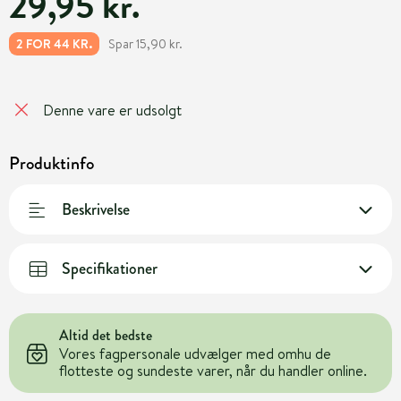
29,95 kr.
Spar 15,90 kr.
2 FOR 44 KR.
Denne vare er udsolgt
Produktinfo
Beskrivelse
Specifikationer
Altid det bedste
Vores fagpersonale udvælger med omhu de
flotteste og sundeste varer, når du handler online.