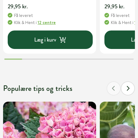
29,95 kr.
29,95 kr.
Få leveret
Få leveret
Klik & Hent
i
12 centre
Klik & Hent
i
1
Læg i kurv
Læg
Populære tips og tricks