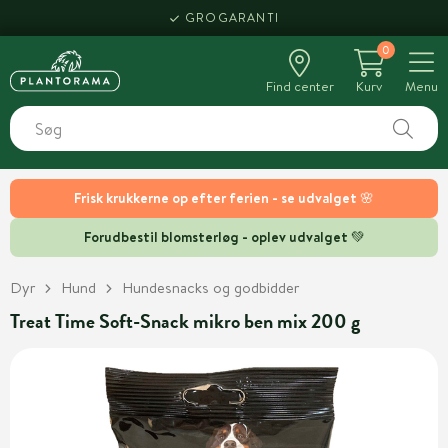
GROGARANTI
0
Find center
Kurv
Menu
Frisk krukkerne op efter ferien - se udvalget 🌸
Forudbestil blomsterløg - oplev udvalget 💚
Dyr
Hund
Hundesnacks og godbidder
Treat Time Soft-Snack mikro ben mix 200 g