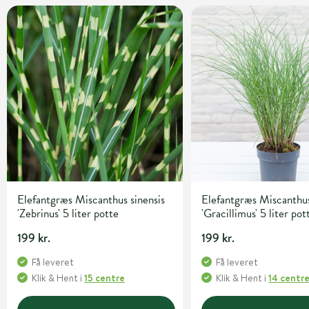
Elefantgræs Miscanthus sinensis
Elefantgræs Miscanthus
'Zebrinus' 5 liter potte
'Gracillimus' 5 liter pot
199 kr.
199 kr.
Få leveret
Få leveret
Klik & Hent
i
15 centre
Klik & Hent
i
14 centr