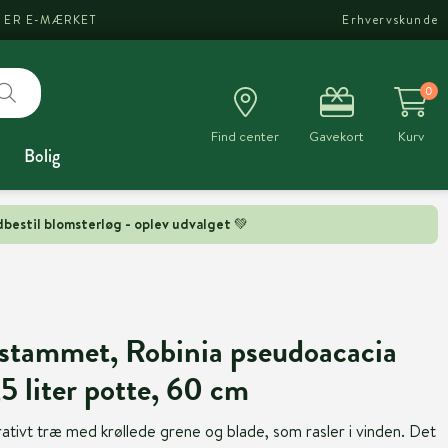
I ER E-MÆRKET
Erhvervskunde
0
Find center
Gavekort
Kurv
Bolig
bestil blomsterløg - oplev udvalget 💚
pstammet, Robinia pseudoacacia
,5 liter potte, 60 cm
orativt træ med krøllede grene og blade, som rasler i vinden. Det