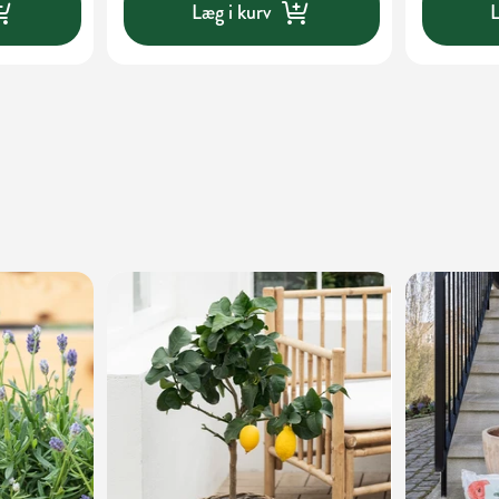
Læg i kurv
L