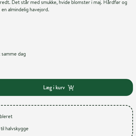
 bredt. Det står med smukke, hvide blomster i maj. Hårdfør og
i en almindelig havejord.
nt samme dag
Læg i kurv
ableret
 til halvskygge