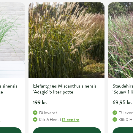
 sinensis
Elefantgræs Miscanthus sinensis
Staudehir
te
'Adagio' 5 liter potte
'Squaw' 1 l
199 kr.
69,95 kr.
Få leveret
Få leve
e
Klik & Hent
i
12 centre
Klik & 