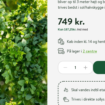
bliver op til 3 meter højt og
trives bedst i sol/halvskygge 
749 kr.
Køb inden kl. 14 og he
På lager i
2 centre
Skal vandes indtil et
Trives i direkte sollys