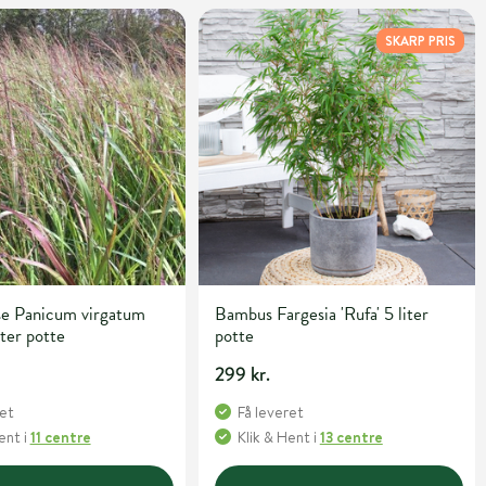
SKARP PRIS
se Panicum virgatum
Bambus Fargesia 'Rufa' 5 liter
iter potte
potte
299 kr.
ret
Få leveret
Hent
i
11 centre
Klik & Hent
i
13 centre