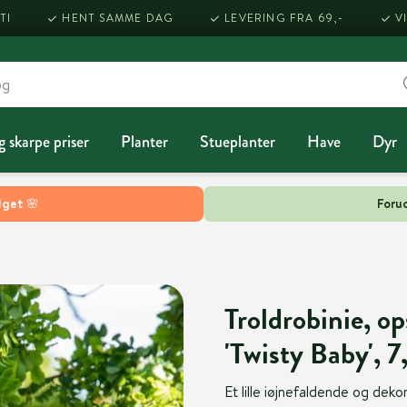
TI
HENT SAMME DAG
LEVERING FRA 69,-
V
g skarpe priser
Planter
Stueplanter
Have
Dyr
lget 🌸
Forud
Troldrobinie, o
'Twisty Baby', 7
Et lille iøjnefaldende og dek