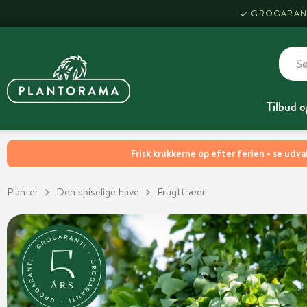
GROGARAN
Tilbud o
Frisk krukkerne op efter ferien - se udva
Planter
Den spiselige have
Frugttræer